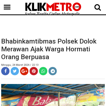
MEDAN
BINJAI
LANGKAT
KARO
DAIRI
SAMOSIR
TAPUT
BATUBARA
DELISERDANG
Bhabinkamtibmas Polsek Dolok
Merawan Ajak Warga Hormati
Orang Berpuasa
Minggu, 24 Maret 2024 / 22.13