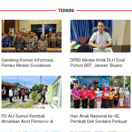
TERKINI
Gandeng Komisi Informasi,
DPRD Medan Kritik DLH Soal
Pemko Medan Sosialisasi
Pohon BRT: Jangan 'Buang
Permendagri No. 2 Tahun 2026
Badan' dan Harus Transparan!
PD AIJ Sumut Kembali
Hari Anak Nasional ke-42,
Amankan Aset Pemprov di
Pemkab Deli Serdang Perkuat
Binjai, Lima Rumah Dinas Eks
Perlindungan Anak