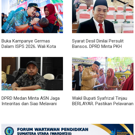
Bioskop Ria Dibongkar
Buka Kampanye Germas
Syarat Desil Dinilai Persulit
Dalam ISPS 2026, Wali Kota
Bansos, DPRD Minta PKH
Tebing Tinggi Apresiasi
Medan Makmur Diperlonggar
Penurunan Stunting
DPRD Medan Minta ASN Jaga
Wakil Bupati Syafrizal Tinjau
Integritas dan Siap Melayani
BERLAYAR, Pastikan Pelayanan
Warga dalam Kondisi Apapun
Publik Hadir hingga Desa