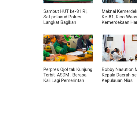
Sambut HUT ke-81 RI,
Maknai Kemerdek
Sat polairud Polres
Ke-81, Rico Waas
Langkat Bagikan
Kemerdekaan Ha
Bendera Merah Putih
Dirasakan Masyar
kepada Nelayan
Lewat Peningkat
Pelayanan Primer
Perpres Ojol tak Kunjung
Bobby Nasution M
Terbit, ASDM : Berapa
Kepala Daerah se
Kali Lagi Pemerintah
Kepulauan Nias
Akan Mengubah Janji?
Percepat Usulan
2027