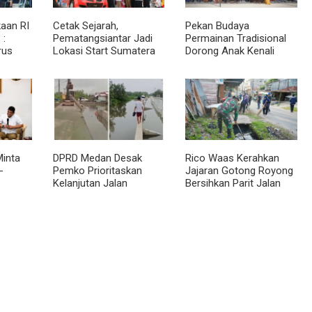
aan RI
Cetak Sejarah,
Pekan Budaya
 :
Pematangsiantar Jadi
Permainan Tradisional
rus
Lokasi Start Sumatera
Dorong Anak Kenali
akat
Utara Rally 2026
Budaya dan Kurangi
an
Ketergantungan Gadget
inta
DPRD Medan Desak
Rico Waas Kerahkan
-
Pemko Prioritaskan
Jajaran Gotong Royong
Kelanjutan Jalan
Bersihkan Parit Jalan
 BKP
Belawan Sicanang yang
Taduan dari
Mangkrak
Sedimentasi Tebal