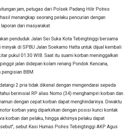
ungan jam, petugas dari Polsek Padang Hilir Polres
rhasil menangkap seorang pelaku pencurian dengan
laporan dari masyarakat.
akan penduduk Jalan Sei Suka Kota Tebingtinggi bersama
minyak di SPBU Jalan Soekarno Hatta untuk dijual kembali
tar pukul 01.30 WIB. Saat itu suami korban meninggalkan
pinggir jalan didepan kolam renang Pondok Kencana,
n pengisian BBM.
didatangi 2 pria tidak dikenal dengan mengendarai sepeda
etahui berinisial RP alias Nomo (34) menghampiri korban dan
namun dengan cepat korban dapat menghindarinya. Diwaktu
tor korban yang diparkirkan dengan posisi kunci kontak
ara korban dan pelaku, hingga akhirnya pelaku dapat
ebut", sebut Kasi Humas Polres Tebingtinggi AKP Agus