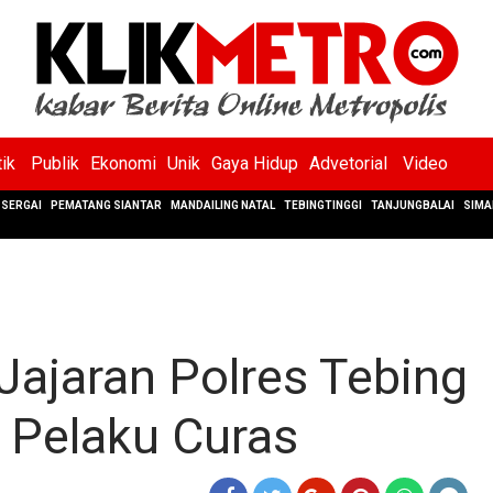
tik
Publik
Ekonomi
Unik
Gaya Hidup
Advetorial
Video
SERGAI
PEMATANG SIANTAR
MANDAILING NATAL
TEBINGTINGGI
TANJUNGBALAI
SIMA
Jajaran Polres Tebing
 Pelaku Curas