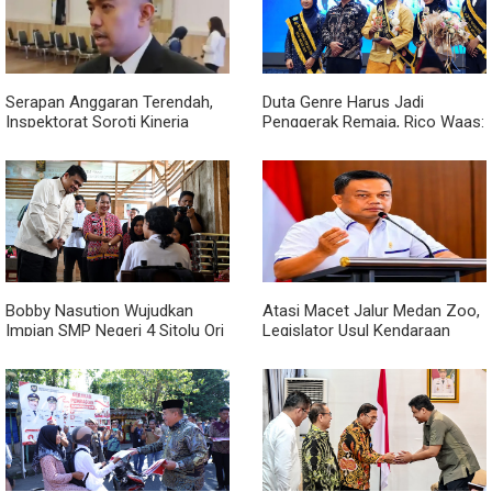
Serapan Anggaran Terendah,
Duta Genre Harus Jadi
Inspektorat Soroti Kinerja
Penggerak Remaja, Rico Waas:
Kadis Perkimcikataru Medan
Jangan Hanya Aktif Saat Ada
Acara
Bobby Nasution Wujudkan
Atasi Macet Jalur Medan Zoo,
Impian SMP Negeri 4 Sitolu Ori
Legislator Usul Kendaraan
Miliki Gedung Permanen
Dialihkan Tembus ke Jalur
Royal Sumatera