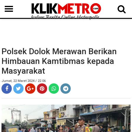
MEDAN
BINJAI
LANGKAT
KARO
DAIRI
SAMOSIR
TAPUT
BATUBARA
DELISERDANG
Polsek Dolok Merawan Berikan
Himbauan Kamtibmas kepada
Masyarakat
Jumat, 22 Maret 2024 / 22.06