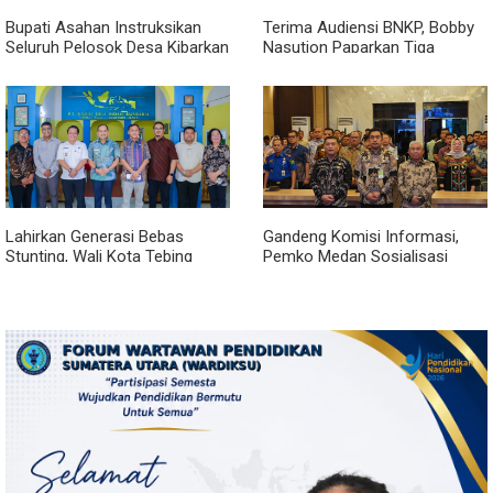
Bupati Asahan Instruksikan
Terima Audiensi BNKP, Bobby
Seluruh Pelosok Desa Kibarkan
Nasution Paparkan Tiga
Merah Putih Selama Agustus
Prioritas Pembangunan
Kepulauan Nias
Lahirkan Generasi Bebas
Gandeng Komisi Informasi,
Stunting, Wali Kota Tebing
Pemko Medan Sosialisasi
Tinggi Dorong Optimalisasi
Permendagri No. 2 Tahun 2026
SP3 Catin