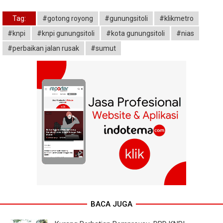
Tag:
#gotong royong
#gunungsitoli
#klikmetro
#knpi
#knpi gunungsitoli
#kota gunungsitoli
#nias
#perbaikan jalan rusak
#sumut
BACA JUGA