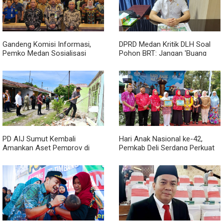
Gandeng Komisi Informasi,
DPRD Medan Kritik DLH Soal
Pemko Medan Sosialisasi
Pohon BRT: Jangan 'Buang
Permendagri No. 2 Tahun 2026
Badan' dan Harus Transparan!
PD AIJ Sumut Kembali
Hari Anak Nasional ke-42,
Amankan Aset Pemprov di
Pemkab Deli Serdang Perkuat
Binjai, Lima Rumah Dinas Eks
Perlindungan Anak
Bioskop Ria Dibongkar