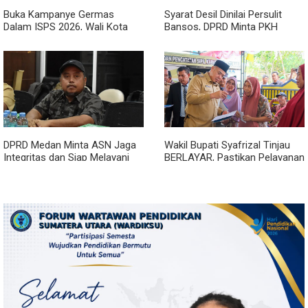
Buka Kampanye Germas
Syarat Desil Dinilai Persulit
Dalam ISPS 2026, Wali Kota
Bansos, DPRD Minta PKH
Tebing Tinggi Apresiasi
Medan Makmur Diperlonggar
Penurunan Stunting
DPRD Medan Minta ASN Jaga
Wakil Bupati Syafrizal Tinjau
Integritas dan Siap Melayani
BERLAYAR, Pastikan Pelayanan
Warga dalam Kondisi Apapun
Publik Hadir hingga Desa