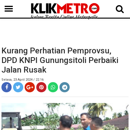
MEDAN
BINJAI
LANGKAT
KARO
DAIRI
SAMOSIR
TAPUT
BATUBARA
DELISERDANG
Kurang Perhatian Pemprovsu,
DPD KNPI Gunungsitoli Perbaiki
Jalan Rusak
Selasa, 23 April 2024 / 22.16