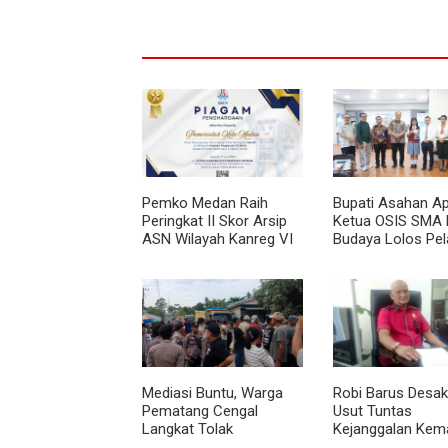
Pemko Medan Raih
Bupati Asahan Ap
Peringkat II Skor Arsip
Ketua OSIS SMA 
ASN Wilayah Kanreg VI
Budaya Lolos Pel
BKN
Kepemimpinan Na
Mediasi Buntu, Warga
Robi Barus Desak 
Pematang Cengal
Usut Tuntas
Langkat Tolak
Kejanggalan Kem
Pengaspalan Dicicil
Winda Lorenza di