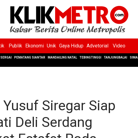
tik
Publik
Ekonomi
Unik
Gaya Hidup
Advetorial
Video
SERGAI
PEMATANG SIANTAR
MANDAILING NATAL
TEBINGTINGGI
TANJUNGBALAI
SIMA
i Yusuf Siregar Siap
ti Deli Serdang