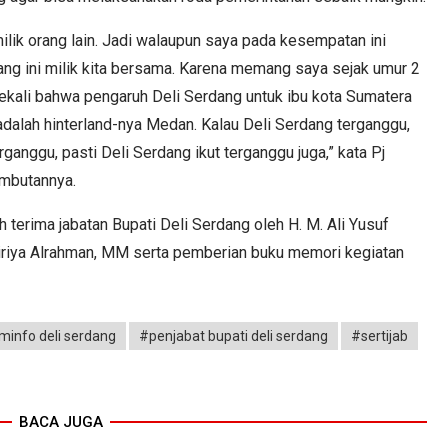
milik orang lain. Jadi walaupun saya pada kesempatan ini
ang ini milik kita bersama. Karena memang saya sejak umur 2
sekali bahwa pengaruh Deli Serdang untuk ibu kota Sumatera
adalah hinterland-nya Medan. Kalau Deli Serdang terganggu,
anggu, pasti Deli Serdang ikut terganggu juga,” kata Pj
ambutannya.
terima jabatan Bupati Deli Serdang oleh H. M. Ali Yusuf
Wiriya Alrahman, MM serta pemberian buku memori kegiatan
minfo deli serdang
#penjabat bupati deli serdang
#sertijab
BACA JUGA