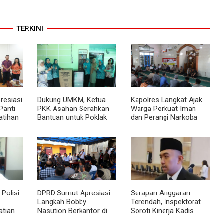
TERKINI
resiasi
Dukung UMKM, Ketua
Kapolres Langkat Ajak
Panti
PKK Asahan Serahkan
Warga Perkuat Iman
atihan
Bantuan untuk Poklak
dan Perangi Narkoba
sional
Kelurahan Sentang
Lewat Safari Jumat
Curhat
Polisi
DPRD Sumut Apresiasi
Serapan Anggaran
Langkah Bobby
Terendah, Inspektorat
atian
Nasution Berkantor di
Soroti Kinerja Kadis
Kepulauan Nias, Dinilai
Perkimcikataru Medan