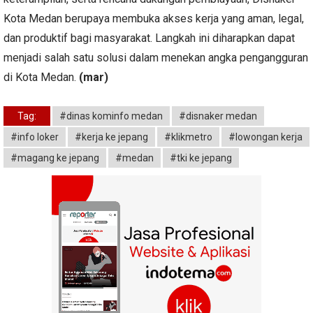
Kota Medan berupaya membuka akses kerja yang aman, legal,
dan produktif bagi masyarakat. Langkah ini diharapkan dapat
menjadi salah satu solusi dalam menekan angka pengangguran
di Kota Medan.
(mar)
Tag:
#dinas kominfo medan
#disnaker medan
#info loker
#kerja ke jepang
#klikmetro
#lowongan kerja
#magang ke jepang
#medan
#tki ke jepang