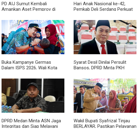
PD AIJ Sumut Kembali
Hari Anak Nasional ke-42,
Amankan Aset Pemprov di
Pemkab Deli Serdang Perkuat
Binjai, Lima Rumah Dinas Eks
Perlindungan Anak
Bioskop Ria Dibongkar
Buka Kampanye Germas
Syarat Desil Dinilai Persulit
Dalam ISPS 2026, Wali Kota
Bansos, DPRD Minta PKH
Tebing Tinggi Apresiasi
Medan Makmur Diperlonggar
Penurunan Stunting
DPRD Medan Minta ASN Jaga
Wakil Bupati Syafrizal Tinjau
Integritas dan Siap Melayani
BERLAYAR, Pastikan Pelayanan
Warga dalam Kondisi Apapun
Publik Hadir hingga Desa