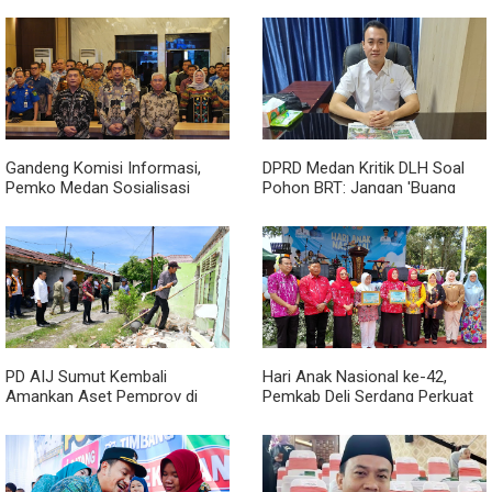
Gandeng Komisi Informasi,
DPRD Medan Kritik DLH Soal
Pemko Medan Sosialisasi
Pohon BRT: Jangan 'Buang
Permendagri No. 2 Tahun 2026
Badan' dan Harus Transparan!
PD AIJ Sumut Kembali
Hari Anak Nasional ke-42,
Amankan Aset Pemprov di
Pemkab Deli Serdang Perkuat
Binjai, Lima Rumah Dinas Eks
Perlindungan Anak
Bioskop Ria Dibongkar