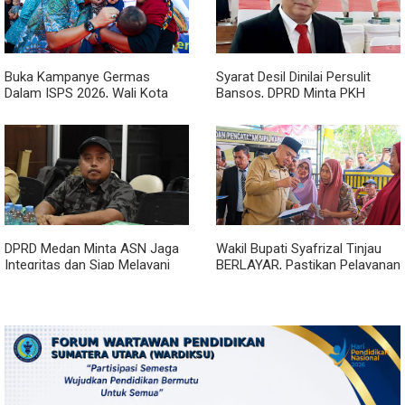
Buka Kampanye Germas
Syarat Desil Dinilai Persulit
Dalam ISPS 2026, Wali Kota
Bansos, DPRD Minta PKH
Tebing Tinggi Apresiasi
Medan Makmur Diperlonggar
Penurunan Stunting
DPRD Medan Minta ASN Jaga
Wakil Bupati Syafrizal Tinjau
Integritas dan Siap Melayani
BERLAYAR, Pastikan Pelayanan
Warga dalam Kondisi Apapun
Publik Hadir hingga Desa