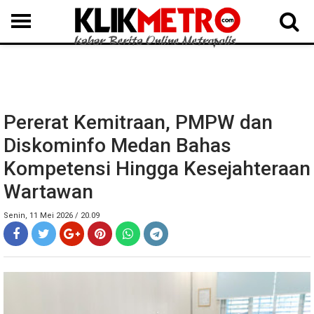
MEDAN
BINJAI
LANGKAT
KARO
DAIRI
SAMOSIR
TAPUT
BATUBARA
DELISERDANG
Pererat Kemitraan, PMPW dan
Diskominfo Medan Bahas
Kompetensi Hingga Kesejahteraan
Wartawan
Senin, 11 Mei 2026 / 20.09