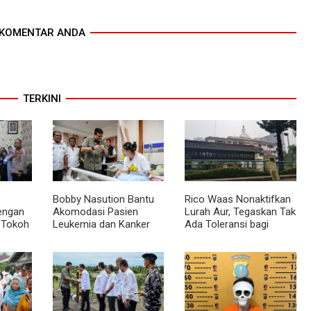
KOMENTAR ANDA
TERKINI
Bobby Nasution Bantu
Rico Waas Nonaktifkan
dengan
Akomodasi Pasien
Lurah Aur, Tegaskan Tak
 Tokoh
Leukemia dan Kanker
Ada Toleransi bagi
Tiroid Saat Tinjau RSUD
Penyalahgunaan
mas
Thomsen
Wewenang