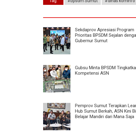
Tag:
#bpsdm Sumut
#dinas kominfo
Sekdaprov Apresiasi Program
Prioritas BPSDM Sejalan denga
Gubernur Sumut
Gubsu Minta BPSDM Tingkatk
Kompetensi ASN
Pemprov Sumut Terapkan Lear
Hub Sumut Berkah, ASN Kini B
Belajar Mandiri dari Mana Saja