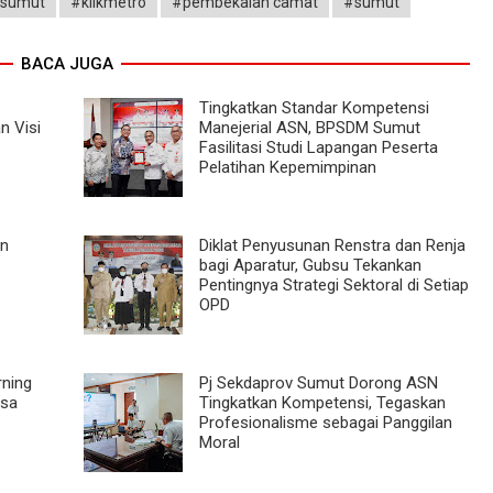
 sumut
#klikmetro
#pembekalan camat
#sumut
BACA JUGA
Tingkatkan Standar Kompetensi
n Visi
Manejerial ASN, BPSDM Sumut
Fasilitasi Studi Lapangan Peserta
Pelatihan Kepemimpinan
an
Diklat Penyusunan Renstra dan Renja
bagi Aparatur, Gubsu Tekankan
Pentingnya Strategi Sektoral di Setiap
OPD
ning
Pj Sekdaprov Sumut Dorong ASN
isa
Tingkatkan Kompetensi, Tegaskan
Profesionalisme sebagai Panggilan
Moral