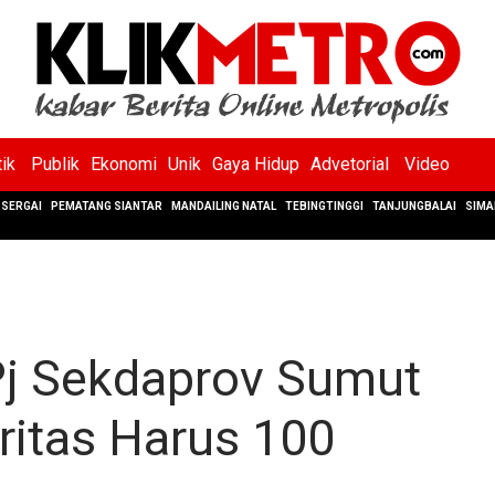
tik
Publik
Ekonomi
Unik
Gaya Hidup
Advetorial
Video
SERGAI
PEMATANG SIANTAR
MANDAILING NATAL
TEBINGTINGGI
TANJUNGBALAI
SIMA
Pj Sekdaprov Sumut
ritas Harus 100