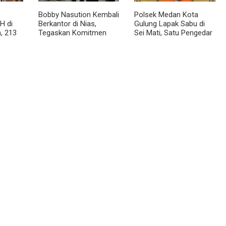
Bobby Nasution Kembali
Polsek Medan Kota
H di
Berkantor di Nias,
Gulung Lapak Sabu di
, 213
Tegaskan Komitmen
Sei Mati, Satu Pengedar
Berkelanjutan Bangun
Ditangkap dan Dua
Kepulauan Nias
Barak Dibakar