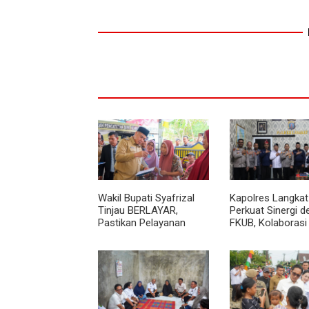
Wakil Bupati Syafrizal
Kapolres Langkat
Tinjau BERLAYAR,
Perkuat Sinergi 
Pastikan Pelayanan
FKUB, Kolaborasi
Publik Hadir hingga Desa
Agama Jadi Pilar
Menjaga Kamtib