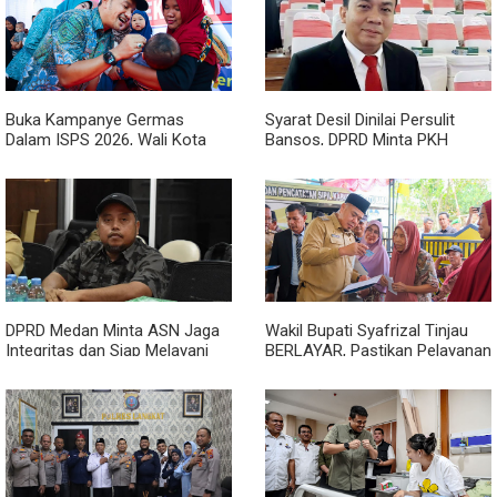
Buka Kampanye Germas
Syarat Desil Dinilai Persulit
Dalam ISPS 2026, Wali Kota
Bansos, DPRD Minta PKH
Tebing Tinggi Apresiasi
Medan Makmur Diperlonggar
Penurunan Stunting
DPRD Medan Minta ASN Jaga
Wakil Bupati Syafrizal Tinjau
Integritas dan Siap Melayani
BERLAYAR, Pastikan Pelayanan
Warga dalam Kondisi Apapun
Publik Hadir hingga Desa