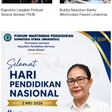
Kapolres Langkat Perkuat
Bobby Nasution Bantu
Sinergi dengan FKUB,
Akomodasi Pasien Leukemia
Kolaborasi Tokoh Agama Jadi
dan Kanker Tiroid Saat Tinjau
Pilar Menjaga Kamtibmas
RSUD Thomsen