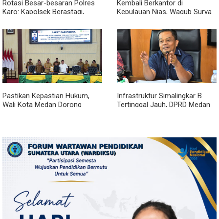
Rotasi Besar-besaran Polres
Kembali Berkantor di
Karo: Kapolsek Berastagi,
Kepulauan Nias, Wagub Surya
Tigapanah, Hingga Munte
Pastikan Pembangunan
Berganti Wajah
Pemprov Sumut Berjalan
Sesuai Rencana
Pastikan Kepastian Hukum,
Infrastruktur Simalingkar B
Wali Kota Medan Dorong
Tertinggal Jauh, DPRD Medan
Pencabutan Perda Lembaga
Desak Pemko Beri Perhatian
Kemasyarakatan
Khusus