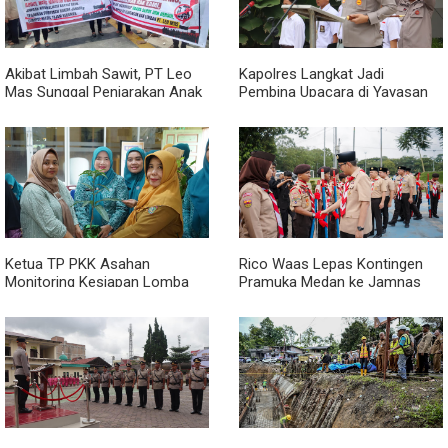
Akibat Limbah Sawit, PT Leo
Kapolres Langkat Jadi
Mas Sunggal Penjarakan Anak
Pembina Upacara di Yayasan
dan Bapak Sintua
Pendidikan Putra Jaya Jabal
Rahman, Berikan Motivasi dan
Edukasi Kamtibmas kepada
Pelajar
Ketua TP PKK Asahan
Rico Waas Lepas Kontingen
Monitoring Kesiapan Lomba
Pramuka Medan ke Jamnas
'Aku Hatinya PKK' di Desa
XII: Jaga Nama Baik Kota,
Persatuan
Bangun Jejaring, Bawa Pulang
Pengalaman