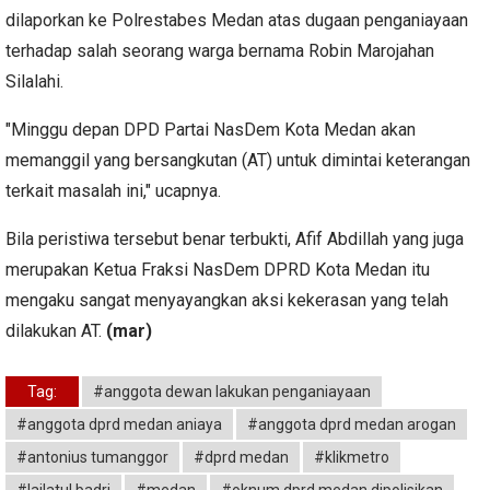
dilaporkan ke Polrestabes Medan atas dugaan penganiayaan
terhadap salah seorang warga bernama Robin Marojahan
Silalahi.
"Minggu depan DPD Partai NasDem Kota Medan akan
memanggil yang bersangkutan (AT) untuk dimintai keterangan
terkait masalah ini," ucapnya.
Bila peristiwa tersebut benar terbukti, Afif Abdillah yang juga
merupakan Ketua Fraksi NasDem DPRD Kota Medan itu
mengaku sangat menyayangkan aksi kekerasan yang telah
dilakukan AT.
(mar)
Tag:
#anggota dewan lakukan penganiayaan
#anggota dprd medan aniaya
#anggota dprd medan arogan
#antonius tumanggor
#dprd medan
#klikmetro
#lailatul badri
#medan
#oknum dprd medan dipolisikan