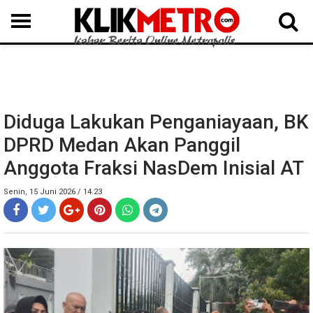
MEDAN
BINJAI
LANGKAT
KARO
DAIRI
SAMOSIR
TAPUT
BATUBARA
DELISERDANG
Diduga Lakukan Penganiayaan, BK
DPRD Medan Akan Panggil
Anggota Fraksi NasDem Inisial AT
Senin, 15 Juni 2026 / 14.23