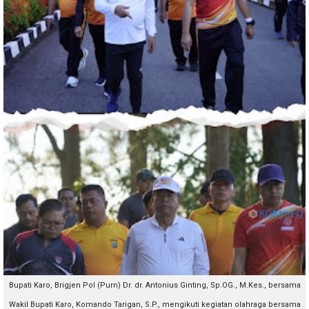
Bupati Karo, Brigjen Pol (Purn) Dr. dr. Antonius Ginting, Sp.OG., M.Kes., bersama
Wakil Bupati Karo, Komando Tarigan, S.P., mengikuti kegiatan olahraga bersama