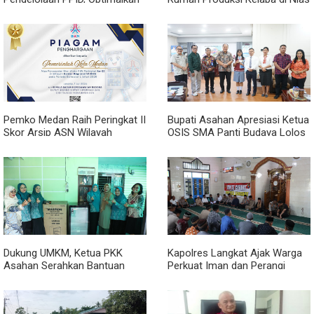
Implementasi Permendagri
Utara
Nomor 2 Tahun 2026
Pemko Medan Raih Peringkat II
Bupati Asahan Apresiasi Ketua
Skor Arsip ASN Wilayah
OSIS SMA Panti Budaya Lolos
Kanreg VI BKN
Pelatihan Kepemimpinan
Nasional
Dukung UMKM, Ketua PKK
Kapolres Langkat Ajak Warga
Asahan Serahkan Bantuan
Perkuat Iman dan Perangi
untuk Poklak Kelurahan
Narkoba Lewat Safari Jumat
Sentang
Curhat