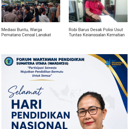
Mediasi Buntu, Warga
Robi Barus Desak Polisi Usut
Pematang Cengal Langkat
Tuntas Kejanggalan Kematian
Tolak Pengaspalan Dicicil
Winda Lorenza di Helvetia,
Minta Otopsi Ulang