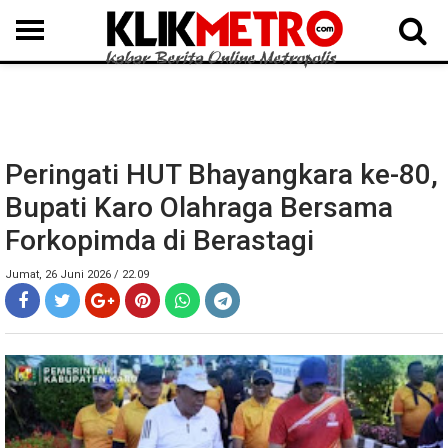
MEDAN
BINJAI
LANGKAT
KARO
DAIRI
SAMOSIR
TAPUT
BATUBARA
DELISERDANG
Peringati HUT Bhayangkara ke-80,
Bupati Karo Olahraga Bersama
Forkopimda di Berastagi
Jumat, 26 Juni 2026 / 22.09