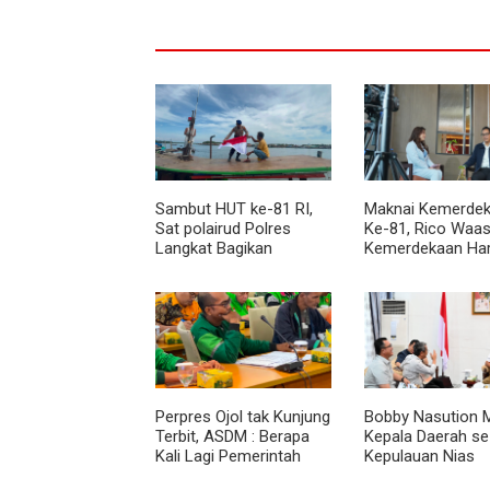
Sambut HUT ke-81 RI,
Maknai Kemerdek
Sat polairud Polres
Ke-81, Rico Waas
Langkat Bagikan
Kemerdekaan Ha
Bendera Merah Putih
Dirasakan Masyar
kepada Nelayan
Lewat Peningkat
Pelayanan Primer
Perpres Ojol tak Kunjung
Bobby Nasution M
Terbit, ASDM : Berapa
Kepala Daerah se
Kali Lagi Pemerintah
Kepulauan Nias
Akan Mengubah Janji?
Percepat Usulan