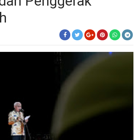
dan Penggerak
h