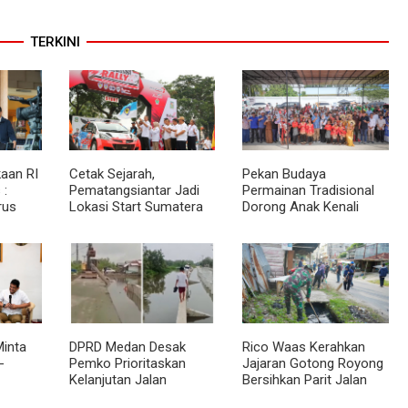
TERKINI
aan RI
Cetak Sejarah,
Pekan Budaya
 :
Pematangsiantar Jadi
Permainan Tradisional
rus
Lokasi Start Sumatera
Dorong Anak Kenali
akat
Utara Rally 2026
Budaya dan Kurangi
an
Ketergantungan Gadget
inta
DPRD Medan Desak
Rico Waas Kerahkan
-
Pemko Prioritaskan
Jajaran Gotong Royong
Kelanjutan Jalan
Bersihkan Parit Jalan
 BKP
Belawan Sicanang yang
Taduan dari