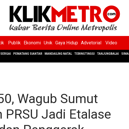
tik
Publik
Ekonomi
Unik
Gaya Hidup
Advetorial
Video
SERGAI
PEMATANG SIANTAR
MANDAILING NATAL
TEBINGTINGGI
TANJUNGBALAI
SIMA
50, Wagub Sumut
 PRSU Jadi Etalase