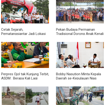
Primer
Cetak Sejarah,
Pekan Budaya Permainan
Pematangsiantar Jadi Lokasi
Tradisional Dorong Anak Kenali
Start Sumatera Utara Rally
Budaya dan Kurangi
2026
Ketergantungan Gadget
Perpres Ojol tak Kunjung Terbit,
Bobby Nasution Minta Kepala
ASDM : Berapa Kali Lagi
Daerah se-Kepulauan Nias
Pemerintah Akan Mengubah
Percepat Usulan BKP 2027
Janji?