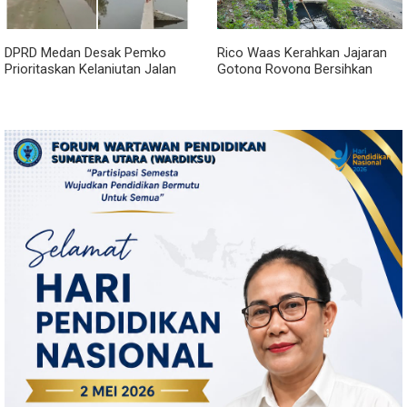
DPRD Medan Desak Pemko
Rico Waas Kerahkan Jajaran
Prioritaskan Kelanjutan Jalan
Gotong Royong Bersihkan
Belawan Sicanang yang
Parit Jalan Taduan dari
Mangkrak
Sedimentasi Tebal