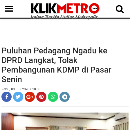
MEDAN
BINJAI
LANGKAT
KARO
DAIRI
SAMOSIR
TAPUT
BATUBARA
DELISERDANG
Puluhan Pedagang Ngadu ke
DPRD Langkat, Tolak
Pembangunan KDMP di Pasar
Senin
Rabu, 08 Juli 2026 / 20.36