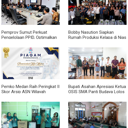
Pemprov Sumut Perkuat
Bobby Nasution Siapkan
Pengelolaan PPID, Optimalkan
Rumah Produksi Kelapa di Nias
Implementasi Permendagri
Utara
Nomor 2 Tahun 2026
Pemko Medan Raih Peringkat II
Bupati Asahan Apresiasi Ketua
Skor Arsip ASN Wilayah
OSIS SMA Panti Budaya Lolos
Kanreg VI BKN
Pelatihan Kepemimpinan
Nasional