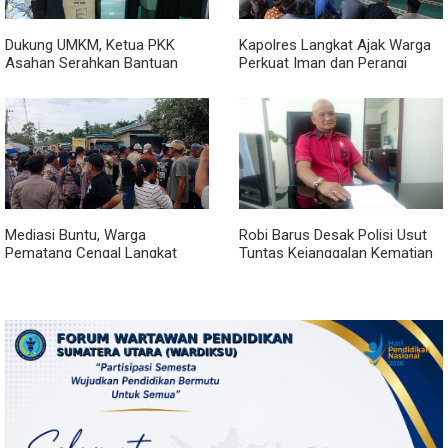
Dukung UMKM, Ketua PKK
Kapolres Langkat Ajak Warga
Asahan Serahkan Bantuan
Perkuat Iman dan Perangi
untuk Poklak Kelurahan
Narkoba Lewat Safari Jumat
Sentang
Curhat
Mediasi Buntu, Warga
Robi Barus Desak Polisi Usut
Pematang Cengal Langkat
Tuntas Kejanggalan Kematian
Tolak Pengaspalan Dicicil
Winda Lorenza di Helvetia,
Minta Otopsi Ulang