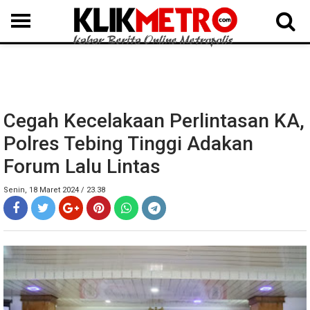
MEDAN
BINJAI
LANGKAT
KARO
DAIRI
SAMOSIR
TAPUT
BATUBARA
DELISERDANG
Cegah Kecelakaan Perlintasan KA,
Polres Tebing Tinggi Adakan
Forum Lalu Lintas
Senin, 18 Maret 2024 / 23.38