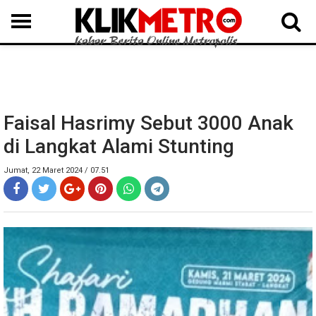
MEDAN
BINJAI
LANGKAT
KARO
DAIRI
SAMOSIR
TAPUT
BATUBARA
DELISERDANG
Faisal Hasrimy Sebut 3000 Anak
di Langkat Alami Stunting
Jumat, 22 Maret 2024 / 07.51