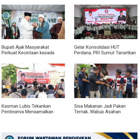
Medan
Bupati Ajak Masyarakat
Gelar Konsolidasi HUT
Perkuat Kecintaan kepada
Perdana, PRI Sumut Targetkan
Rasulullah melalui Batubara
Kemenangan di Pemilu 2029
Bersholawat
Kasman Lubis Tekankan
Sisa Makanan Jadi Pakan
Pentingnya Mengamalkan
Ternak, Wabup Asahan
Empat Pilar Berbangsa dan
Apresiasi Inovasi KKN UGM
Bernegara Dalam Kehidupan