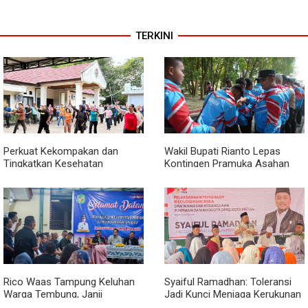
TERKINI
Perkuat Kekompakan dan
Wakil Bupati Rianto Lepas
Tingkatkan Kesehatan
Kontingen Pramuka Asahan
Karyawan, BRI Sibolga Gelar
Menuju Jamnas XII 2026 di
Olahraga Rutin
Cibubur
Rico Waas Tampung Keluhan
Syaiful Ramadhan: Toleransi
Warga Tembung, Janji
Jadi Kunci Menjaga Kerukunan
Perbaikan Rampung Tahun Ini
di Tengah Keberagaman Kota