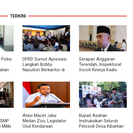
TERKINI
Polisi
DPRD Sumut Apresiasi
Serapan Anggaran
Langkah Bobby
Terendah, Inspektorat
atian
Nasution Berkantor di
Soroti Kinerja Kadis
Kepulauan Nias, Dinilai
Perkimcikataru Medan
topsi
Percepat Pembangunan
Atasi Macet Jalur
Bupati Asahan
 SMP
Medan Zoo, Legislator
Instruksikan Seluruh
 Miliki
Usul Kendaraan
Pelosok Desa Kibarkan
n
Dialihkan Tembus ke
Merah Putih Selama