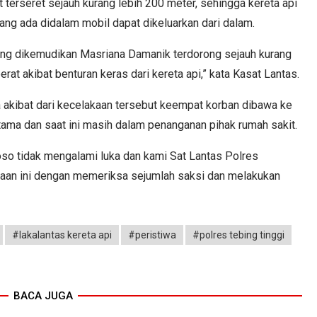
t terseret sejauh kurang lebih 200 meter, sehingga kereta api
ng ada didalam mobil dapat dikeluarkan dari dalam.
yang dikemudikan Masriana Damanik terdorong sejauh kurang
at akibat benturan keras dari kereta api,” kata Kasat Lantas.
 akibat dari kecelakaan tersebut keempat korban dibawa ke
tama dan saat ini masih dalam penanganan pihak rumah sakit.
oso tidak mengalami luka dan kami Sat Lantas Polres
kaan ini dengan memeriksa sejumlah saksi dan melakukan
#lakalantas kereta api
#peristiwa
#polres tebing tinggi
BACA JUGA