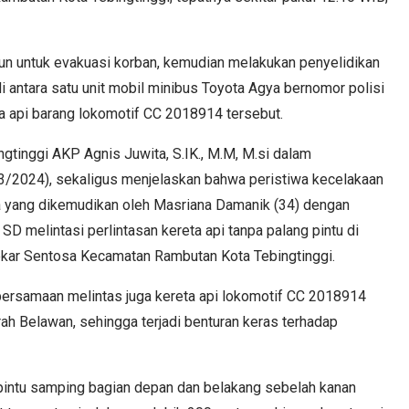
run untuk evakuasi korban, kemudian melakukan penyelidikan
di antara satu unit mobil minibus Toyota Agya bernomor polisi
 api barang lokomotif CC 2018914 tersebut.
ngtinggi AKP Agnis Juwita, S.IK., M.M, M.si dalam
3/2024), sekaligus menjelaskan bahwa peristiwa kecelakaan
ya yang dikemudikan oleh Masriana Damanik (34) dengan
SD melintasi perlintasan kereta api tanpa palang pintu di
ekar Sentosa Kecamatan Rambutan Kota Tebingtinggi.
u bersamaan melintas juga kereta api lokomotif CC 2018914
rah Belawan, sehingga terjadi benturan keras terhadap
 pintu samping bagian depan dan belakang sebelah kanan