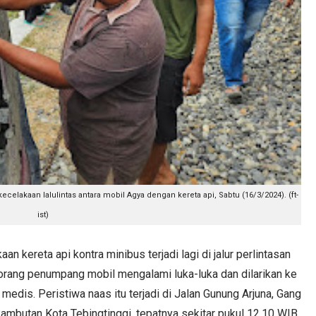
celakaan lalulintas antara mobil Agya dengan kereta api, Sabtu (16/3/2024). (ft-
ist)
ereta api kontra minibus terjadi lagi di jalur perlintasan
orang penumpang mobil mengalami luka-luka dan dilarikan ke
edis. Peristiwa naas itu terjadi di Jalan Gunung Arjuna, Gang
mbutan Kota Tebingtinggi, tepatnya sekitar pukul 12.10 WIB,