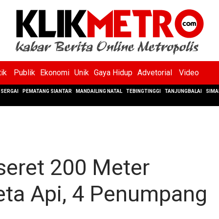
tik
Publik
Ekonomi
Unik
Gaya Hidup
Advetorial
Video
SERGAI
PEMATANG SIANTAR
MANDAILING NATAL
TEBINGTINGGI
TANJUNGBALAI
SIMA
seret 200 Meter
reta Api, 4 Penumpang