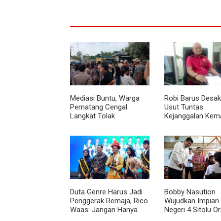
Mediasi Buntu, Warga
Robi Barus Desak 
Pematang Cengal
Usut Tuntas
Langkat Tolak
Kejanggalan Kem
Pengaspalan Dicicil
Winda Lorenza di
Helvetia, Minta O
Ulang
Duta Genre Harus Jadi
Bobby Nasution
Penggerak Remaja, Rico
Wujudkan Impian
Waas: Jangan Hanya
Negeri 4 Sitolu Ori
Aktif Saat Ada Acara
Gedung Permane