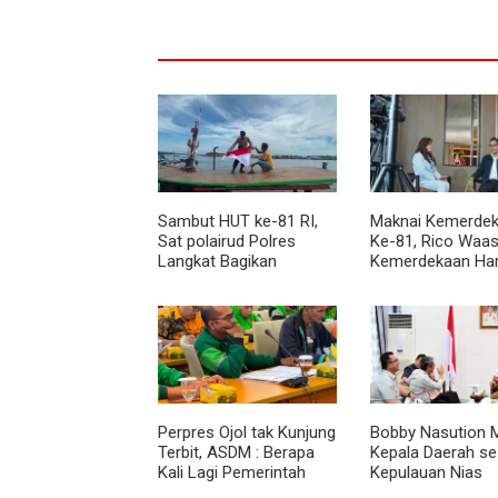
Sambut HUT ke-81 RI,
Maknai Kemerdek
Sat polairud Polres
Ke-81, Rico Waas
Langkat Bagikan
Kemerdekaan Ha
Bendera Merah Putih
Dirasakan Masyar
kepada Nelayan
Lewat Peningkat
Pelayanan Primer
Perpres Ojol tak Kunjung
Bobby Nasution M
Terbit, ASDM : Berapa
Kepala Daerah se
Kali Lagi Pemerintah
Kepulauan Nias
Akan Mengubah Janji?
Percepat Usulan