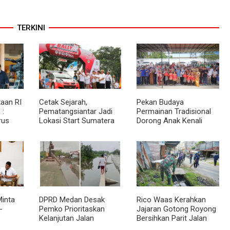
TERKINI
aan RI
Cetak Sejarah,
Pekan Budaya
 :
Pematangsiantar Jadi
Permainan Tradisional
rus
Lokasi Start Sumatera
Dorong Anak Kenali
akat
Utara Rally 2026
Budaya dan Kurangi
an
Ketergantungan Gadget
inta
DPRD Medan Desak
Rico Waas Kerahkan
-
Pemko Prioritaskan
Jajaran Gotong Royong
Kelanjutan Jalan
Bersihkan Parit Jalan
 BKP
Belawan Sicanang yang
Taduan dari