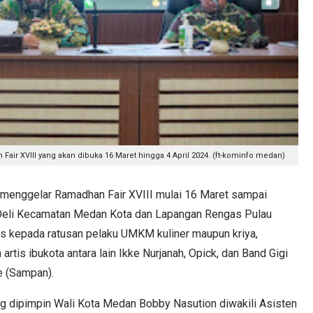
air XVIII yang akan dibuka 16 Maret hingga 4 April 2024. (ft-kominfo medan)
ggelar Ramadhan Fair XVIII mulai 16 Maret sampai
 Deli Kecamatan Medan Kota dan Lapangan Rengas Pulau
as kepada ratusan pelaku UMKM kuliner maupun kriya,
rtis ibukota antara lain Ikke Nurjanah, Opick, dan Band Gigi
e (Sampan).
ang dipimpin Wali Kota Medan Bobby Nasution diwakili Asisten