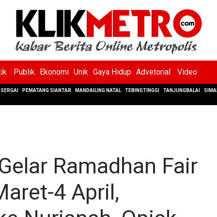
tik
Publik
Ekonomi
Unik
Gaya Hidup
Advetorial
Video
SERGAI
PEMATANG SIANTAR
MANDAILING NATAL
TEBINGTINGGI
TANJUNGBALAI
SIMA
elar Ramadhan Fair
aret-4 April,