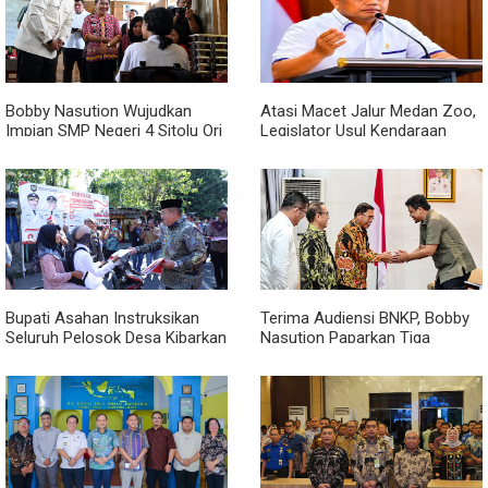
Bobby Nasution Wujudkan
Atasi Macet Jalur Medan Zoo,
Impian SMP Negeri 4 Sitolu Ori
Legislator Usul Kendaraan
Miliki Gedung Permanen
Dialihkan Tembus ke Jalur
Royal Sumatera
Bupati Asahan Instruksikan
Terima Audiensi BNKP, Bobby
Seluruh Pelosok Desa Kibarkan
Nasution Paparkan Tiga
Merah Putih Selama Agustus
Prioritas Pembangunan
Kepulauan Nias