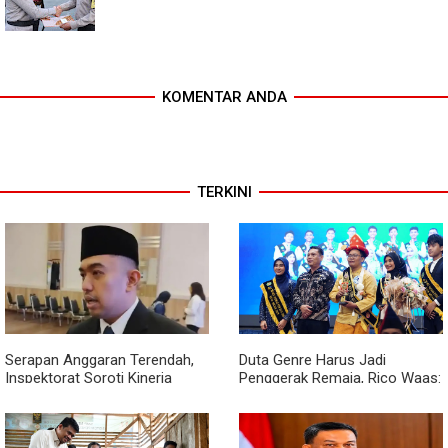
KOMENTAR ANDA
TERKINI
Serapan Anggaran Terendah,
Duta Genre Harus Jadi
Inspektorat Soroti Kinerja
Penggerak Remaja, Rico Waas:
Kadis Perkimcikataru Medan
Jangan Hanya Aktif Saat Ada
Acara