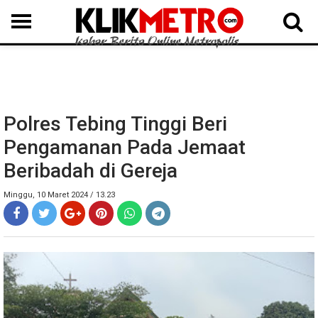
MEDAN
BINJAI
LANGKAT
KARO
DAIRI
SAMOSIR
TAPUT
BATUBARA
DELISERDANG
Polres Tebing Tinggi Beri
Pengamanan Pada Jemaat
Beribadah di Gereja
Minggu, 10 Maret 2024 / 13.23