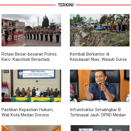
TERKINI
Rotasi Besar-besaran Polres
Kembali Berkantor di
Karo: Kapolsek Berastagi,
Kepulauan Nias, Wagub Surya
Tigapanah, Hingga Munte
Pastikan Pembangunan
Berganti Wajah
Pemprov Sumut Berjalan
Sesuai Rencana
Pastikan Kepastian Hukum,
Infrastruktur Simalingkar B
Wali Kota Medan Dorong
Tertinggal Jauh, DPRD Medan
Pencabutan Perda Lembaga
Desak Pemko Beri Perhatian
Kemasyarakatan
Khusus