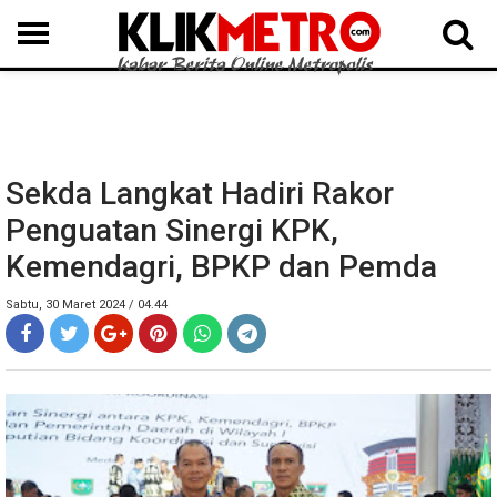
MEDAN
BINJAI
LANGKAT
KARO
DAIRI
SAMOSIR
TAPUT
BATUBARA
DELISERDANG
Sekda Langkat Hadiri Rakor
Penguatan Sinergi KPK,
Kemendagri, BPKP dan Pemda
Sabtu, 30 Maret 2024 / 04.44