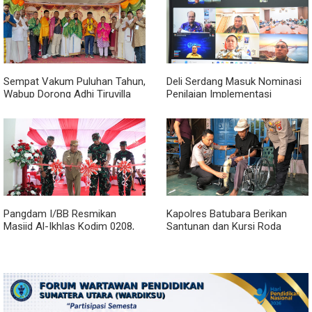
Sempat Vakum Puluhan Tahun,
Deli Serdang Masuk Nominasi
Wabup Dorong Adhi Tiruvilla
Penilaian Implementasi
Maha Puja Terus Hidup
Program 3 Juta Rumah
Regional Sumatera
Pangdam I/BB Resmikan
Kapolres Batubara Berikan
Masjid Al-Ikhlas Kodim 0208,
Santunan dan Kursi Roda
Bupati Asahan Harapkan
kepada Warga Penyandang
Sinergitas Makin Kuat
Disabilitas