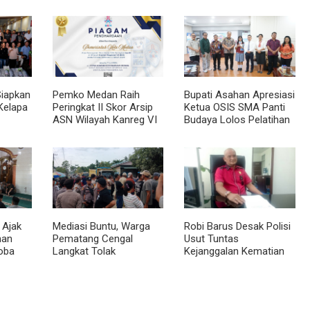
Siapkan
Pemko Medan Raih
Bupati Asahan Apresiasi
Kelapa
Peringkat II Skor Arsip
Ketua OSIS SMA Panti
ASN Wilayah Kanreg VI
Budaya Lolos Pelatihan
BKN
Kepemimpinan Nasional
 Ajak
Mediasi Buntu, Warga
Robi Barus Desak Polisi
man
Pematang Cengal
Usut Tuntas
oba
Langkat Tolak
Kejanggalan Kematian
at
Pengaspalan Dicicil
Winda Lorenza di
Helvetia, Minta Otopsi
Ulang