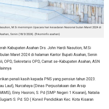
asution, M.Si memimpin Upacara hari kesadaran Nasional bulan Maret 2024 di
Asahan, Senin (18/3/2024). (ft-kominfo asahan)
h Kabupaten Asahan Drs. John Hardi Nasution, M.Si
bulan Maret 2024 di halaman Kantor Bupati Asahan, Senin
Ahli, OPD, Sekretaris OPD, Camat se-Kabupaten Asahan, ASN
lainnya
kan penali kasih kepada PNS yang pensiun tahun 2023.
au Laut), Nurcahaya (Dinas Perpustakaan dan Arsip
AMS), Enny Hasroni, S. Pd (SMP Negeri 1 Kisaran), Natalia
Sugiarti S. Pd. SD ( Korwil Pendidikan Kec. Kota Kisaran