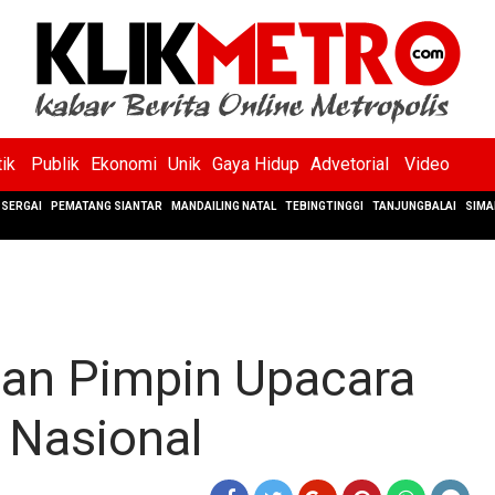
tik
Publik
Ekonomi
Unik
Gaya Hidup
Advetorial
Video
SERGAI
PEMATANG SIANTAR
MANDAILING NATAL
TEBINGTINGGI
TANJUNGBALAI
SIMA
an Pimpin Upacara
 Nasional