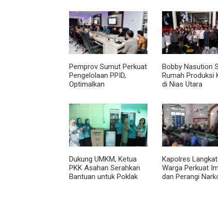
Pemprov Sumut Perkuat
Bobby Nasution 
Pengelolaan PPID,
Rumah Produksi 
Optimalkan
di Nias Utara
Implementasi
Permendagri Nomor 2
Tahun 2026
Dukung UMKM, Ketua
Kapolres Langkat
PKK Asahan Serahkan
Warga Perkuat I
Bantuan untuk Poklak
dan Perangi Nark
Kelurahan Sentang
Lewat Safari Jum
Curhat