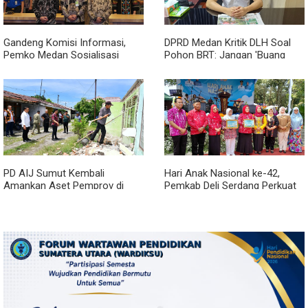
Gandeng Komisi Informasi,
DPRD Medan Kritik DLH Soal
Pemko Medan Sosialisasi
Pohon BRT: Jangan 'Buang
Permendagri No. 2 Tahun 2026
Badan' dan Harus Transparan!
PD AIJ Sumut Kembali
Hari Anak Nasional ke-42,
Amankan Aset Pemprov di
Pemkab Deli Serdang Perkuat
Binjai, Lima Rumah Dinas Eks
Perlindungan Anak
Bioskop Ria Dibongkar