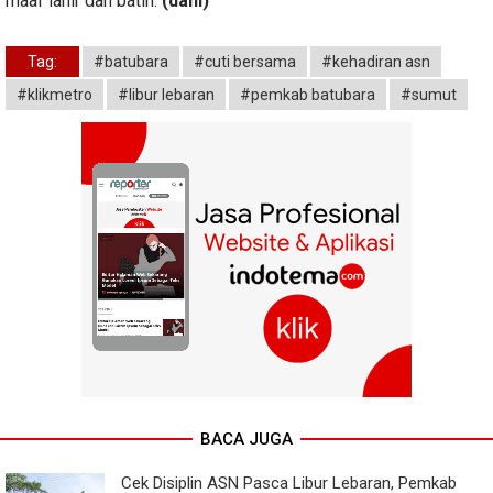
maaf lahir dan batin.
(dani)
Tag:
#batubara
#cuti bersama
#kehadiran asn
#klikmetro
#libur lebaran
#pemkab batubara
#sumut
BACA JUGA
Cek Disiplin ASN Pasca Libur Lebaran, Pemkab