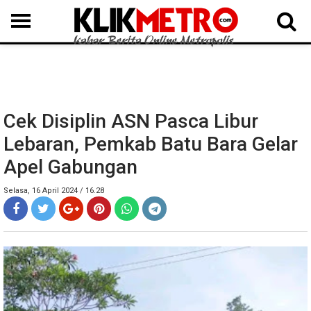
MEDAN
BINJAI
LANGKAT
KARO
DAIRI
SAMOSIR
TAPUT
BATUBARA
DELISERDANG
Cek Disiplin ASN Pasca Libur
Lebaran, Pemkab Batu Bara Gelar
Apel Gabungan
Selasa, 16 April 2024 / 16.28