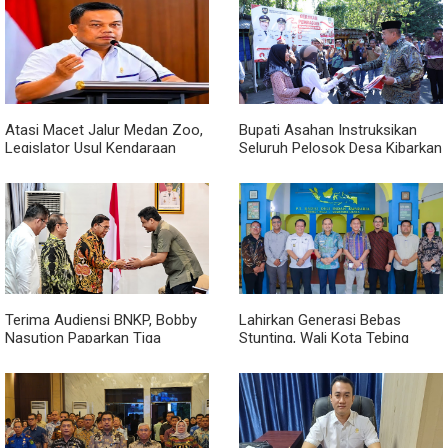
Atasi Macet Jalur Medan Zoo,
Bupati Asahan Instruksikan
Legislator Usul Kendaraan
Seluruh Pelosok Desa Kibarkan
Dialihkan Tembus ke Jalur
Merah Putih Selama Agustus
Royal Sumatera
Terima Audiensi BNKP, Bobby
Lahirkan Generasi Bebas
Nasution Paparkan Tiga
Stunting, Wali Kota Tebing
Prioritas Pembangunan
Tinggi Dorong Optimalisasi
Kepulauan Nias
SP3 Catin