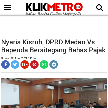
MEDAN
BINJAI
LANGKAT
KARO
DAIRI
SAMOSIR
TAPUT
BATUBARA
DELISERDANG
Nyaris Kisruh, DPRD Medan Vs
Bapenda Bersitegang Bahas Pajak
Selasa, 30 April 2024 / 11.52