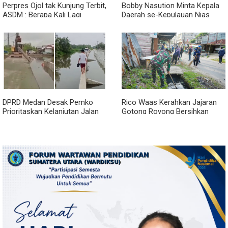
Perpres Ojol tak Kunjung Terbit,
Bobby Nasution Minta Kepala
ASDM : Berapa Kali Lagi
Daerah se-Kepulauan Nias
Pemerintah Akan Mengubah
Percepat Usulan BKP 2027
Janji?
DPRD Medan Desak Pemko
Rico Waas Kerahkan Jajaran
Prioritaskan Kelanjutan Jalan
Gotong Royong Bersihkan
Belawan Sicanang yang
Parit Jalan Taduan dari
Mangkrak
Sedimentasi Tebal