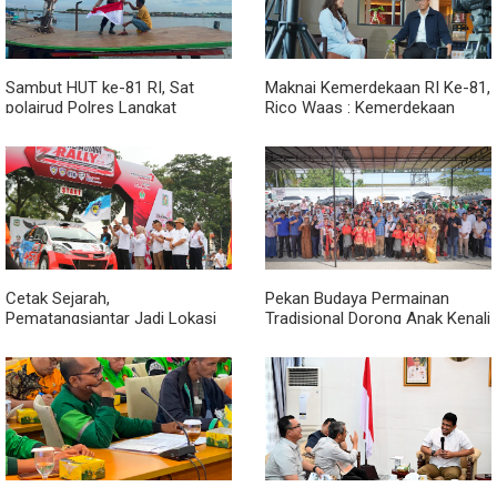
Sambut HUT ke-81 RI, Sat
Maknai Kemerdekaan RI Ke-81,
polairud Polres Langkat
Rico Waas : Kemerdekaan
Bagikan Bendera Merah Putih
Harus Dirasakan Masyarakat
kepada Nelayan
Lewat Peningkatan Pelayanan
Primer
Cetak Sejarah,
Pekan Budaya Permainan
Pematangsiantar Jadi Lokasi
Tradisional Dorong Anak Kenali
Start Sumatera Utara Rally
Budaya dan Kurangi
2026
Ketergantungan Gadget