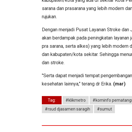
kabupaten/kota yang ada di sekitar Kota P
sarana dan prasarana yang lebih modern da
rujukan.
Dengan menjadi Pusat Layanan Stroke dan J
akan berdampak pada peningkatan layanan j
pra sarana, serta alkes) yang lebih modern
dan kabupaten/kota sekitar. Sehingga menur
dan stroke.
"Serta dapat menjadi tempat pengembangan p
kesehatan lainnya," terang dr Erika.
(mar)
Tag:
#klikmetro
#kominfo pematangs
#rsud djasamen saragih
#sumut