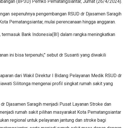
mbangan (BP3D) Pemko Pematangsiantar, Jumat (26/4/2024).
ukungan sepenuhnya pengembangan RSUD dr Djasamen Saragih
Kota Pematangsiantar, mulai perencanaan hingga anggaran.
k, termasuk Bank Indonesia(BI) dalam rangka meningkatkan
an ini bisa terpenuhi," sebut dr Susanti yang diwakili
maparan dari Wakil Direktur I Bidang Pelayanan Medik RSUD dr
iawati Silitonga mengenai profil singkat rumah sakit yang
dr Djasamen Saragih menjadi Pusat Layanan Stroke dan
menjadi rumah sakit pilihan masyarakat Kota Pematangsiantar
jukan regional untuk pelayanan jantung dan stroke bagi