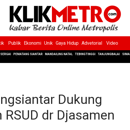
tik
Publik
Ekonomi
Unik
Gaya Hidup
Advetorial
Video
SERGAI
PEMATANG SIANTAR
MANDAILING NATAL
TEBINGTINGGI
TANJUNGBALAI
SIMA
gsiantar Dukung
 RSUD dr Djasamen