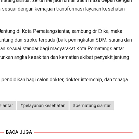
ematangsiantar; serta menjadi rumah sakit masa depan dengan
n sesuai dengan kemajuan transformasi layanan kesehatan
antung di Kota Pematangsiantar, sambung dr Erika, maka
antung dan stroke terpadu (baik peningkatan SDM, sarana dan
 dan sesuai standar bagi masyarakat Kota Pematangsiantar
unkan angka kesakitan dan kematian akibat penyakit jantung
endidikan bagi calon dokter, dokter internship, dan tenaga
iantar
#pelayanan kesehatan
#pematang siantar
BACA JUGA