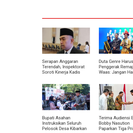
Serapan Anggaran
Duta Genre Harus
Terendah, Inspektorat
Penggerak Remaja
Soroti Kinerja Kadis
Waas: Jangan Ha
Perkimcikataru Medan
Aktif Saat Ada A
Bupati Asahan
Terima Audiensi 
Instruksikan Seluruh
Bobby Nasution
Pelosok Desa Kibarkan
Paparkan Tiga Pri