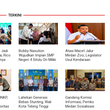
TERKINI
 Jadi
Bobby Nasution
Atasi Macet Jalur
, Rico
Wujudkan Impian SMP
Medan Zoo, Legislator
nya
Negeri 4 Sitolu Ori Miliki
Usul Kendaraan
cara
Gedung Permanen
Dialihkan Tembus ke
Jalur Royal Sumatera
BNKP,
Lahirkan Generasi
Gandeng Komisi
Bebas Stunting, Wali
Informasi, Pemko
oritas
Kota Tebing Tinggi
Medan Sosialisasi