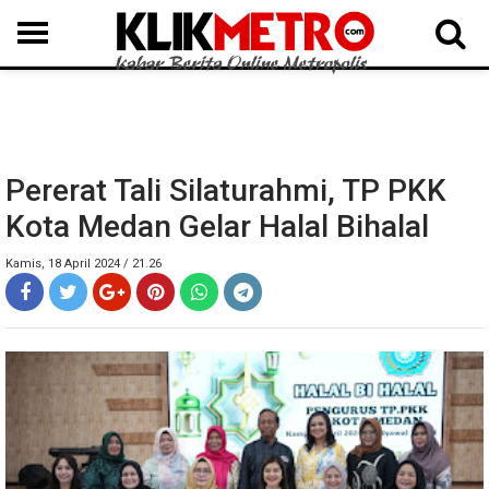
MEDAN
BINJAI
LANGKAT
KARO
DAIRI
SAMOSIR
TAPUT
BATUBARA
DELISERDANG
Pererat Tali Silaturahmi, TP PKK
Kota Medan Gelar Halal Bihalal
Kamis, 18 April 2024 / 21.26