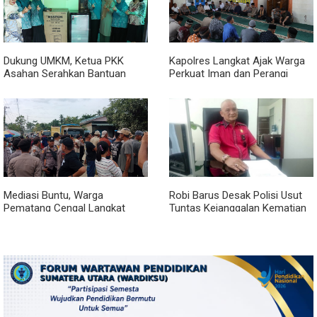
Dukung UMKM, Ketua PKK
Kapolres Langkat Ajak Warga
Asahan Serahkan Bantuan
Perkuat Iman dan Perangi
untuk Poklak Kelurahan
Narkoba Lewat Safari Jumat
Sentang
Curhat
Mediasi Buntu, Warga
Robi Barus Desak Polisi Usut
Pematang Cengal Langkat
Tuntas Kejanggalan Kematian
Tolak Pengaspalan Dicicil
Winda Lorenza di Helvetia,
Minta Otopsi Ulang