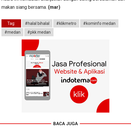
makan siang bersama.
(mar)
Tag:
#halal bihalal
#klikmetro
#kominfo medan
#medan
#pkk medan
BACA JUGA