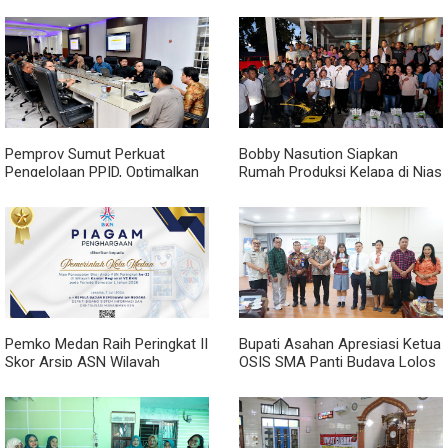
Pemprov Sumut Perkuat
Bobby Nasution Siapkan
Pengelolaan PPID, Optimalkan
Rumah Produksi Kelapa di Nias
Implementasi Permendagri
Utara
Nomor 2 Tahun 2026
Pemko Medan Raih Peringkat II
Bupati Asahan Apresiasi Ketua
Skor Arsip ASN Wilayah
OSIS SMA Panti Budaya Lolos
Kanreg VI BKN
Pelatihan Kepemimpinan
Nasional