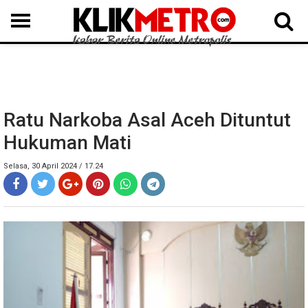
MEDAN
BINJAI
LANGKAT
KARO
DAIRI
SAMOSIR
TAPUT
BATUBARA
DELISERDANG
Ratu Narkoba Asal Aceh Dituntut
Hukuman Mati
Selasa, 30 April 2024 / 17.24