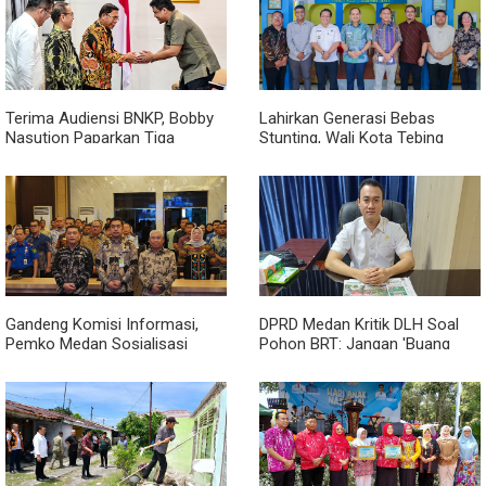
Terima Audiensi BNKP, Bobby
Lahirkan Generasi Bebas
Nasution Paparkan Tiga
Stunting, Wali Kota Tebing
Prioritas Pembangunan
Tinggi Dorong Optimalisasi
Kepulauan Nias
SP3 Catin
Gandeng Komisi Informasi,
DPRD Medan Kritik DLH Soal
Pemko Medan Sosialisasi
Pohon BRT: Jangan 'Buang
Permendagri No. 2 Tahun 2026
Badan' dan Harus Transparan!