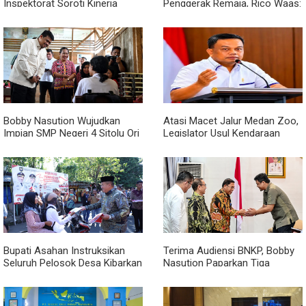
Inspektorat Soroti Kinerja
Penggerak Remaja, Rico Waas:
Kadis Perkimcikataru Medan
Jangan Hanya Aktif Saat Ada
Acara
Bobby Nasution Wujudkan
Atasi Macet Jalur Medan Zoo,
Impian SMP Negeri 4 Sitolu Ori
Legislator Usul Kendaraan
Miliki Gedung Permanen
Dialihkan Tembus ke Jalur
Royal Sumatera
Bupati Asahan Instruksikan
Terima Audiensi BNKP, Bobby
Seluruh Pelosok Desa Kibarkan
Nasution Paparkan Tiga
Merah Putih Selama Agustus
Prioritas Pembangunan
Kepulauan Nias