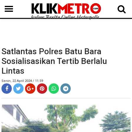
MEDAN
BINJAI
LANGKAT
KARO
DAIRI
SAMOSIR
TAPUT
BATUBARA
DELISERDANG
Satlantas Polres Batu Bara
Sosialisasikan Tertib Berlalu
Lintas
Senin, 22 April 2024 / 11.59