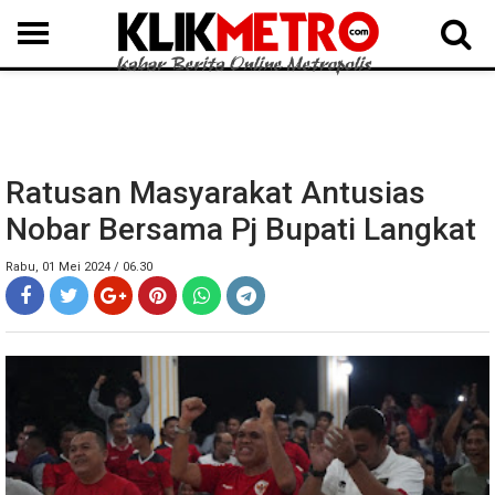
MEDAN
BINJAI
LANGKAT
KARO
DAIRI
SAMOSIR
TAPUT
BATUBARA
DELISERDANG
Ratusan Masyarakat Antusias
Nobar Bersama Pj Bupati Langkat
Rabu, 01 Mei 2024 / 06.30