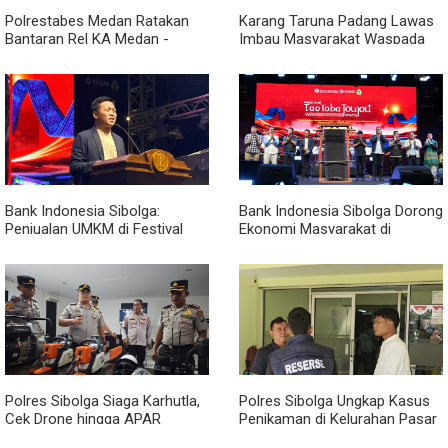
Polrestabes Medan Ratakan
Karang Taruna Padang Lawas
Bantaran Rel KA Medan -
Imbau Masyarakat Waspada
Kualanamu yang Jadi Sarang
Penipuan Penerimaan PPPK
Narkoba, Sita 3 Kg Ganja dan
Sejumlah Paket Sabu
Bank Indonesia Sibolga:
Bank Indonesia Sibolga Dorong
Penjualan UMKM di Festival
Ekonomi Masyarakat di
Tao Toba Joujou Capai 6 Miliar
Festival Tao Toba Jou-jou
2026
Polres Sibolga Siaga Karhutla,
Polres Sibolga Ungkap Kasus
Cek Drone hingga APAR
Penikaman di Kelurahan Pasar
Hadapi Musim Kering
Baru