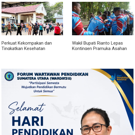
Perkuat Kekompakan dan
Wakil Bupati Rianto Lepas
Tingkatkan Kesehatan
Kontingen Pramuka Asahan
Karyawan, BRI Sibolga Gelar
Menuju Jamnas XII 2026 di
Olahraga Rutin
Cibubur