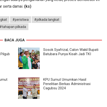
ar serta damai.
(ks)
ngkat
#peristiwa
#pilkada langkat
#tahapan pilkada
BACA JUGA
Sosok Syafrizal, Calon Wakil Bupati
 Pilgub
Batubara Punya Kisah Jadi TKI
Sumut
KPU Sumut Umumkan Hasil
Penelitian Berkas Administrasi
Cagubsu 2024