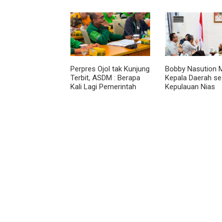
Bendera Merah Putih
Dirasakan Masyar
kepada Nelayan
Lewat Peningkat
Pelayanan Primer
Perpres Ojol tak Kunjung
Bobby Nasution M
Terbit, ASDM : Berapa
Kepala Daerah se
Kali Lagi Pemerintah
Kepulauan Nias
Akan Mengubah Janji?
Percepat Usulan
2027