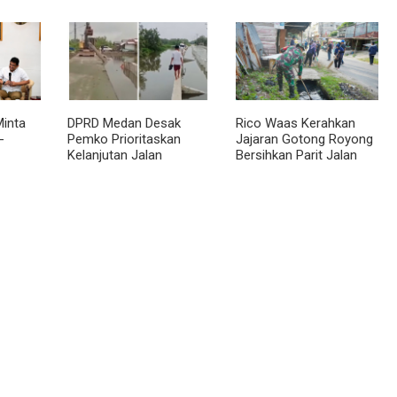
akat
Utara Rally 2026
Budaya dan Kurangi
an
Ketergantungan Gadget
inta
DPRD Medan Desak
Rico Waas Kerahkan
-
Pemko Prioritaskan
Jajaran Gotong Royong
Kelanjutan Jalan
Bersihkan Parit Jalan
 BKP
Belawan Sicanang yang
Taduan dari
Mangkrak
Sedimentasi Tebal