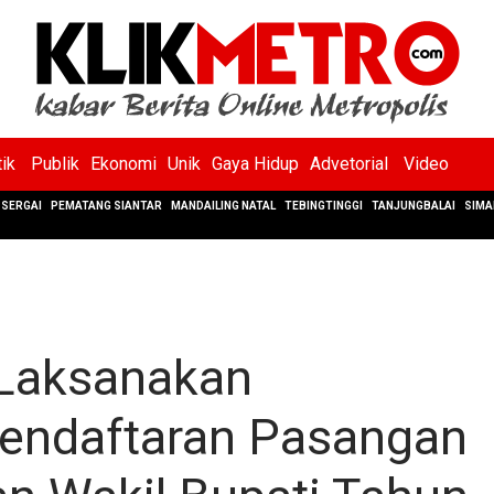
tik
Publik
Ekonomi
Unik
Gaya Hidup
Advetorial
Video
SERGAI
PEMATANG SIANTAR
MANDAILING NATAL
TEBINGTINGGI
TANJUNGBALAI
SIMA
 Laksanakan
endaftaran Pasangan