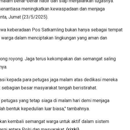
malam benar-benar hadir dan siap menjalankan tugasnya.
 senantiasa meningkatkan kewaspadaan dan menjaga
anta, Jumat (23/5/2025).
hwa keberadaan Pos Satkamling bukan hanya sebagai tempat
n warga dalam menciptakan lingkungan yang aman dan
otong royong. Jaga terus kekompakan dan semangat saling
nya.
iasi kepada para petugas jaga malam atas dedikasi mereka
 sebagian besar masyarakat tengah beristirahat.
petugas yang tetap siaga di malam hari demi menjaga
lah bentuk kepedulian luar biasa," tambahnya.
kan kembali semangat warga untuk aktif dalam sistem
rgi antara Polri dan masyarakat.
(rizki)