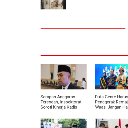
Serapan Anggaran
Duta Genre Harus
Terendah, Inspektorat
Penggerak Remaja
Soroti Kinerja Kadis
Waas: Jangan Ha
Perkimcikataru Medan
Aktif Saat Ada A