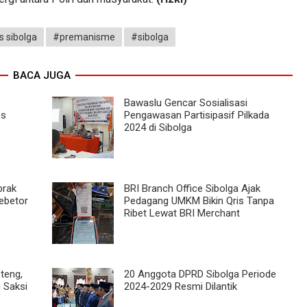
s sibolga
#premanisme
#sibolga
BACA JUGA
Bawaslu Gencar Sosialisasi
es
Pengawasan Partisipasif Pilkada
2024 di Sibolga
brak
BRI Branch Office Sibolga Ajak
ebetor
Pedagang UMKM Bikin Qris Tanpa
Ribet Lewat BRI Merchant
teng,
20 Anggota DPRD Sibolga Periode
 Saksi
2024-2029 Resmi Dilantik