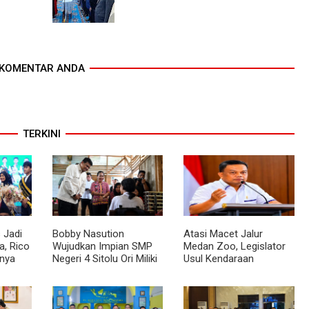
KOMENTAR ANDA
TERKINI
 Jadi
Bobby Nasution
Atasi Macet Jalur
, Rico
Wujudkan Impian SMP
Medan Zoo, Legislator
nya
Negeri 4 Sitolu Ori Miliki
Usul Kendaraan
cara
Gedung Permanen
Dialihkan Tembus ke
Jalur Royal Sumatera