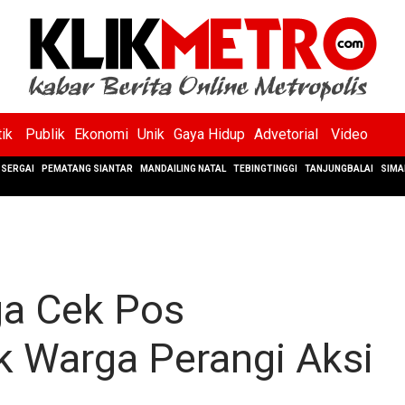
tik
Publik
Ekonomi
Unik
Gaya Hidup
Advetorial
Video
SERGAI
PEMATANG SIANTAR
MANDAILING NATAL
TEBINGTINGGI
TANJUNGBALAI
SIMA
ga Cek Pos
k Warga Perangi Aksi