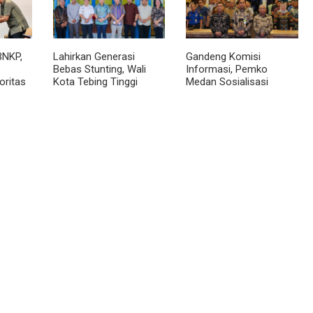
BNKP,
Lahirkan Generasi
Gandeng Komisi
Bebas Stunting, Wali
Informasi, Pemko
oritas
Kota Tebing Tinggi
Medan Sosialisasi
Dorong Optimalisasi
Permendagri No. 2
SP3 Catin
Tahun 2026