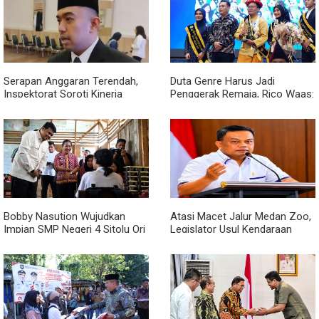
Serapan Anggaran Terendah,
Duta Genre Harus Jadi
Inspektorat Soroti Kinerja
Penggerak Remaja, Rico Waas:
Kadis Perkimcikataru Medan
Jangan Hanya Aktif Saat Ada
Acara
Bobby Nasution Wujudkan
Atasi Macet Jalur Medan Zoo,
Impian SMP Negeri 4 Sitolu Ori
Legislator Usul Kendaraan
Miliki Gedung Permanen
Dialihkan Tembus ke Jalur
Royal Sumatera