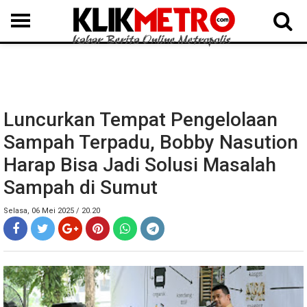
MEDAN
BINJAI
LANGKAT
KARO
DAIRI
SAMOSIR
TAPUT
BATUBARA
DELISERDANG
Luncurkan Tempat Pengelolaan
Sampah Terpadu, Bobby Nasution
Harap Bisa Jadi Solusi Masalah
Sampah di Sumut
Selasa, 06 Mei 2025 / 20.20