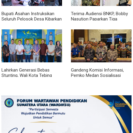
Bupati Asahan Instruksikan
Terima Audiensi BNKP, Bobby
Seluruh Pelosok Desa Kibarkan
Nasution Paparkan Tiga
Merah Putih Selama Agustus
Prioritas Pembangunan
Kepulauan Nias
Lahirkan Generasi Bebas
Gandeng Komisi Informasi,
Stunting, Wali Kota Tebing
Pemko Medan Sosialisasi
Tinggi Dorong Optimalisasi
Permendagri No. 2 Tahun 2026
SP3 Catin