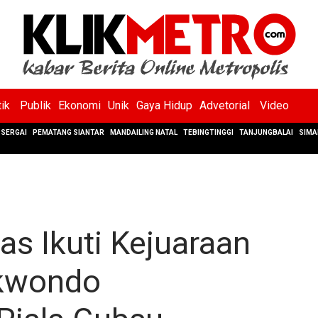
tik
Publik
Ekonomi
Unik
Gaya Hidup
Advetorial
Video
SERGAI
PEMATANG SIANTAR
MANDAILING NATAL
TEBINGTINGGI
TANJUNGBALAI
SIMA
s Ikuti Kejuaraan
ekwondo