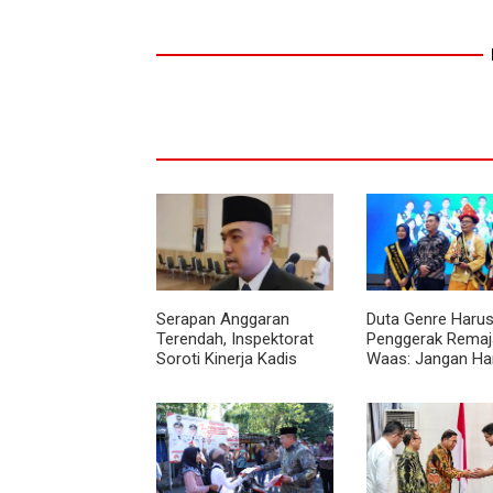
Serapan Anggaran
Duta Genre Harus
Terendah, Inspektorat
Penggerak Remaja
Soroti Kinerja Kadis
Waas: Jangan Ha
Perkimcikataru Medan
Aktif Saat Ada A