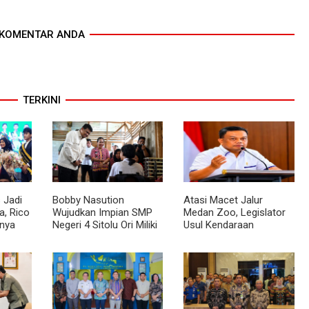
KOMENTAR ANDA
TERKINI
 Jadi
Bobby Nasution
Atasi Macet Jalur
, Rico
Wujudkan Impian SMP
Medan Zoo, Legislator
nya
Negeri 4 Sitolu Ori Miliki
Usul Kendaraan
cara
Gedung Permanen
Dialihkan Tembus ke
Jalur Royal Sumatera