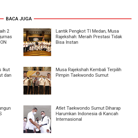
BACA JUGA
aih 2
Lantik Pengkot TI Medan, Musa
jurnas
Rajekshah: Meraih Prestasi Tidak
PON
Bisa Instan
 Ikut
Musa Rajekshah Kembali Terpilih
t dan
Pimpin Taekwondo Sumut
ungun
Atlet Taekwondo Sumut Diharap
S
Harumkan Indonesia di Kancah
Internasional