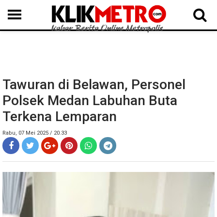
MEDAN
BINJAI
LANGKAT
KARO
DAIRI
SAMOSIR
TAPUT
BATUBARA
DELISERDANG
Tawuran di Belawan, Personel
Polsek Medan Labuhan Buta
Terkena Lemparan
Rabu, 07 Mei 2025 / 20.33