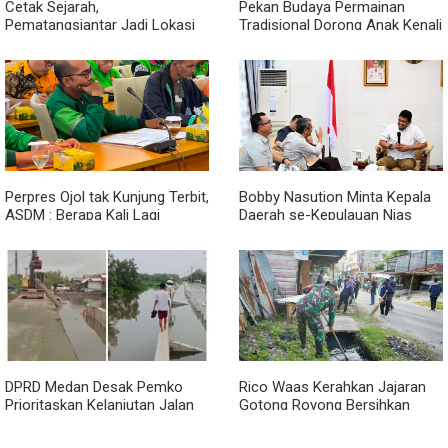
Cetak Sejarah,
Pekan Budaya Permainan
Pematangsiantar Jadi Lokasi
Tradisional Dorong Anak Kenali
Start Sumatera Utara Rally
Budaya dan Kurangi
2026
Ketergantungan Gadget
Perpres Ojol tak Kunjung Terbit,
Bobby Nasution Minta Kepala
ASDM : Berapa Kali Lagi
Daerah se-Kepulauan Nias
Pemerintah Akan Mengubah
Percepat Usulan BKP 2027
Janji?
DPRD Medan Desak Pemko
Rico Waas Kerahkan Jajaran
Prioritaskan Kelanjutan Jalan
Gotong Royong Bersihkan
Belawan Sicanang yang
Parit Jalan Taduan dari
Mangkrak
Sedimentasi Tebal