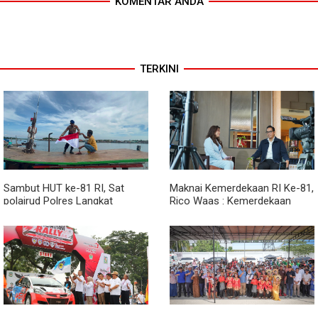
KOMENTAR ANDA
TERKINI
Sambut HUT ke-81 RI, Sat
Maknai Kemerdekaan RI Ke-81,
polairud Polres Langkat
Rico Waas : Kemerdekaan
Bagikan Bendera Merah Putih
Harus Dirasakan Masyarakat
kepada Nelayan
Lewat Peningkatan Pelayanan
Primer