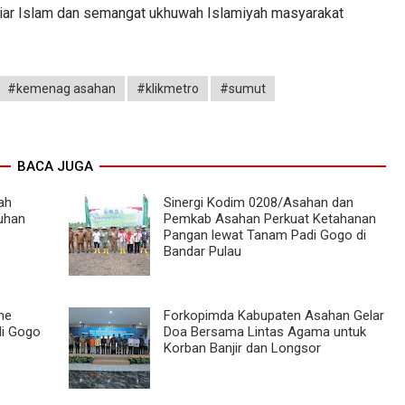
syiar Islam dan semangat ukhuwah Islamiyah masyarakat
#kemenag asahan
#klikmetro
#sumut
BACA JUGA
ah
Sinergi Kodim 0208/Asahan dan
uhan
Pemkab Asahan Perkuat Ketahanan
Pangan lewat Tanam Padi Gogo di
Bandar Pulau
ne
Forkopimda Kabupaten Asahan Gelar
di Gogo
Doa Bersama Lintas Agama untuk
Korban Banjir dan Longsor