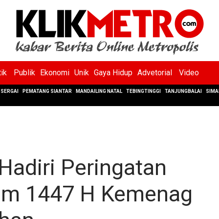
tik
Publik
Ekonomi
Unik
Gaya Hidup
Advetorial
Video
SERGAI
PEMATANG SIANTAR
MANDAILING NATAL
TEBINGTINGGI
TANJUNGBALAI
SIMA
Hadiri Peringatan
lam 1447 H Kemenag