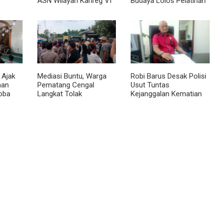
ASN Wilayah Kanreg VI
Budaya Lolos Pelatihan
BKN
Kepemimpinan Nasional
 Ajak
Mediasi Buntu, Warga
Robi Barus Desak Polisi
man
Pematang Cengal
Usut Tuntas
oba
Langkat Tolak
Kejanggalan Kematian
at
Pengaspalan Dicicil
Winda Lorenza di
Helvetia, Minta Otopsi
Ulang