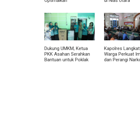
Optimalkan
di Nias Utara
Implementasi
Permendagri Nomor 2
Tahun 2026
Dukung UMKM, Ketua
Kapolres Langkat
PKK Asahan Serahkan
Warga Perkuat I
Bantuan untuk Poklak
dan Perangi Nark
Kelurahan Sentang
Lewat Safari Jum
Curhat