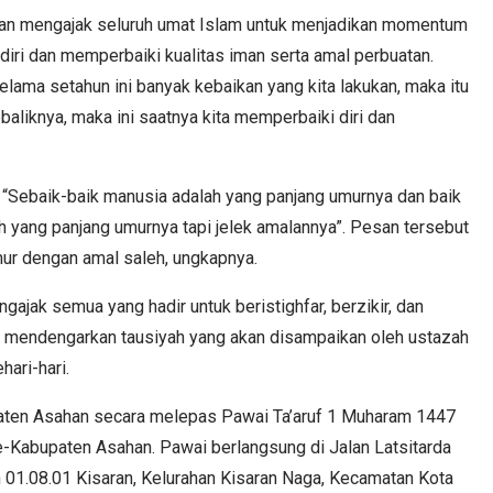
han mengajak seluruh umat Islam untuk menjadikan momentum
i diri dan memperbaiki kualitas iman serta amal perbuatan.
selama setahun ini banyak kebaikan yang kita lakukan, maka itu
baliknya, maka ini saatnya kita memperbaiki diri dan
 “Sebaik-baik manusia adalah yang panjang umurnya dan baik
h yang panjang umurnya tapi jelek amalannya”. Pesan tersebut
mur dengan amal saleh, ungkapnya.
ajak semua yang hadir untuk beristighfar, berzikir, dan
rta mendengarkan tausiyah yang akan disampaikan oleh ustazah
ari-hari.
ten Asahan secara melepas Pawai Ta’aruf 1 Muharam 1447
 se-Kabupaten Asahan. Pawai berlangsung di Jalan Latsitarda
n 01.08.01 Kisaran, Kelurahan Kisaran Naga, Kecamatan Kota