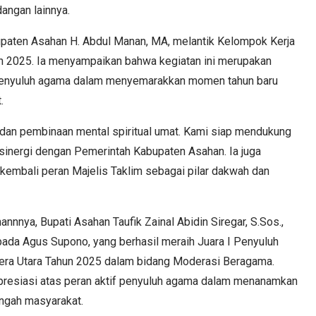
dangan lainnya.
paten Asahan H. Abdul Manan, MA, melantik Kelompok Kerja
 2025. Ia menyampaikan bahwa kegiatan ini merupakan
penyuluh agama dalam menyemarakkan momen tahun baru
.
ri dan pembinaan mental spiritual umat. Kami siap mendukung
inergi dengan Pemerintah Kabupaten Asahan. Ia juga
embali peran Majelis Taklim sebagai pilar dakwah dan
nya, Bupati Asahan Taufik Zainal Abidin Siregar, S.Sos.,
da Agus Supono, yang berhasil meraih Juara I Penyuluh
era Utara Tahun 2025 dalam bidang Moderasi Beragama.
apresiasi atas peran aktif penyuluh agama dalam menanamkan
tengah masyarakat.