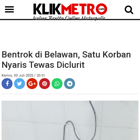
MEDAN
BINJAI
LANGKAT
KARO
DAIRI
SAMOSIR
TAPUT
BATUBARA
DELISERDANG
Bentrok di Belawan, Satu Korban
Nyaris Tewas Diclurit
Kamis, 03 Juli 2025 / 20.51