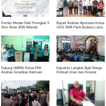
Pemko Medan Raih Peringkat II
Bupati Asahan Apresiasi Ketua
Skor Arsip ASN Wilayah
OSIS SMA Panti Budaya Lolos
Kanreg VI BKN
Pelatihan Kepemimpinan
Nasional
Dukung UMKM, Ketua PKK
Kapolres Langkat Ajak Warga
Asahan Serahkan Bantuan
Perkuat Iman dan Perangi
untuk Poklak Kelurahan
Narkoba Lewat Safari Jumat
Sentang
Curhat