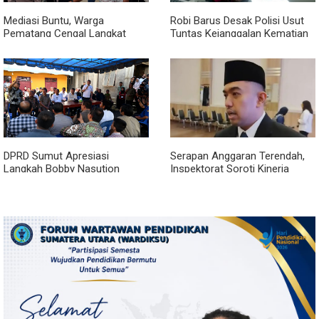
Mediasi Buntu, Warga
Robi Barus Desak Polisi Usut
Pematang Cengal Langkat
Tuntas Kejanggalan Kematian
Tolak Pengaspalan Dicicil
Winda Lorenza di Helvetia,
Minta Otopsi Ulang
DPRD Sumut Apresiasi
Serapan Anggaran Terendah,
Langkah Bobby Nasution
Inspektorat Soroti Kinerja
Berkantor di Kepulauan Nias,
Kadis Perkimcikataru Medan
Dinilai Percepat Pembangunan