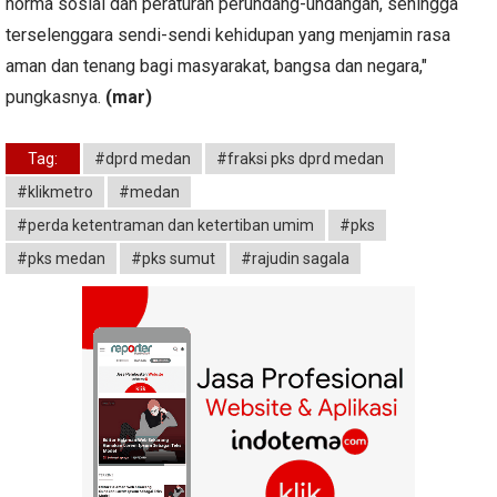
norma sosial dan peraturan perundang-undangan, sehingga
terselenggara sendi-sendi kehidupan yang menjamin rasa
aman dan tenang bagi masyarakat, bangsa dan negara,"
pungkasnya.
(mar)
Tag:
#dprd medan
#fraksi pks dprd medan
#klikmetro
#medan
#perda ketentraman dan ketertiban umim
#pks
#pks medan
#pks sumut
#rajudin sagala