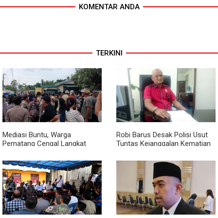
KOMENTAR ANDA
TERKINI
Mediasi Buntu, Warga
Robi Barus Desak Polisi Usut
Pematang Cengal Langkat
Tuntas Kejanggalan Kematian
Tolak Pengaspalan Dicicil
Winda Lorenza di Helvetia,
Minta Otopsi Ulang