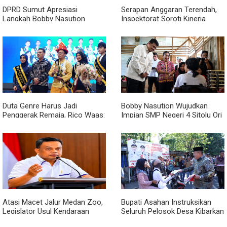
DPRD Sumut Apresiasi
Serapan Anggaran Terendah,
Langkah Bobby Nasution
Inspektorat Soroti Kinerja
Berkantor di Kepulauan Nias,
Kadis Perkimcikataru Medan
Dinilai Percepat Pembangunan
Duta Genre Harus Jadi
Bobby Nasution Wujudkan
Penggerak Remaja, Rico Waas:
Impian SMP Negeri 4 Sitolu Ori
Jangan Hanya Aktif Saat Ada
Miliki Gedung Permanen
Acara
Atasi Macet Jalur Medan Zoo,
Bupati Asahan Instruksikan
Legislator Usul Kendaraan
Seluruh Pelosok Desa Kibarkan
Dialihkan Tembus ke Jalur
Merah Putih Selama Agustus