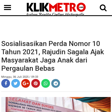
MEDAN
BINJAI
LANGKAT
KARO
DAIRI
SAMOSIR
TAPUT
BATUBARA
DELISERDANG
Sosialisasikan Perda Nomor 10
Tahun 2021, Rajudin Sagala Ajak
Masyarakat Jaga Anak dari
Pergaulan Bebas
Minggu, 06 Juli 2025 / 09.33