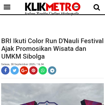
MEDAN
BINJAI
LANGKAT
KARO
DAIRI
SAMOSIR
TAPUT
BATUBARA
DELISERDANG
BRI Ikuti Color Run D'Nauli Festival
Ajak Promosikan Wisata dan
UMKM Sibolga
Selasa, 30 September 2025 / 16.34