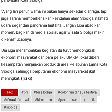
pariwisata Kota Sibolga.
“Ajang lari penuh warna ini bukan hanya sekedar olahraga, tapi
juga sarana memperkenalkan keindahan alam Sibolga, nikmati
udara segar dan panorama laut kita. Jangan lupa abadikan
momen, bagikan di media sosial, agar wisata Sibolga makin
dikenal,” ucapnya.
Dia juga menambahkan kegiatan itu turut mendongkrak
ekonomi masyarakat dan para pelaku UMKM lokal diberi
kesempatan menjajakan produk di area Pelabuhan Lama Kota
Sibolga sehingga perputaran ekonomi masyarakat ikut
meningkat.
(rizki)
Tag:
#bri
#bri sibolga
#color run d'nauli festival
#d'nauli festival
#klikmetro
#perbankan
#publik
#sibolga