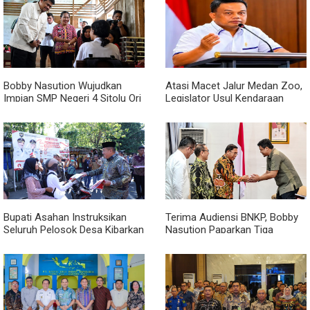
Bobby Nasution Wujudkan
Atasi Macet Jalur Medan Zoo,
Impian SMP Negeri 4 Sitolu Ori
Legislator Usul Kendaraan
Miliki Gedung Permanen
Dialihkan Tembus ke Jalur
Royal Sumatera
Bupati Asahan Instruksikan
Terima Audiensi BNKP, Bobby
Seluruh Pelosok Desa Kibarkan
Nasution Paparkan Tiga
Merah Putih Selama Agustus
Prioritas Pembangunan
Kepulauan Nias