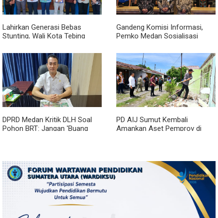
Lahirkan Generasi Bebas
Gandeng Komisi Informasi,
Stunting, Wali Kota Tebing
Pemko Medan Sosialisasi
Tinggi Dorong Optimalisasi
Permendagri No. 2 Tahun 2026
SP3 Catin
DPRD Medan Kritik DLH Soal
PD AIJ Sumut Kembali
Pohon BRT: Jangan 'Buang
Amankan Aset Pemprov di
Badan' dan Harus Transparan!
Binjai, Lima Rumah Dinas Eks
Bioskop Ria Dibongkar