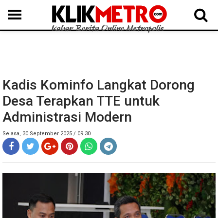
MEDAN
BINJAI
LANGKAT
KARO
DAIRI
SAMOSIR
TAPUT
BATUBARA
DELISERDANG
Kadis Kominfo Langkat Dorong
Desa Terapkan TTE untuk
Administrasi Modern
Selasa, 30 September 2025 / 09.30