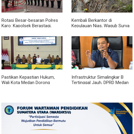
Rotasi Besar-besaran Polres
Kembali Berkantor di
Karo: Kapolsek Berastagi,
Kepulauan Nias, Wagub Surya
Tigapanah, Hingga Munte
Pastikan Pembangunan
Berganti Wajah
Pemprov Sumut Berjalan
Sesuai Rencana
Pastikan Kepastian Hukum,
Infrastruktur Simalingkar B
Wali Kota Medan Dorong
Tertinggal Jauh, DPRD Medan
Pencabutan Perda Lembaga
Desak Pemko Beri Perhatian
Kemasyarakatan
Khusus