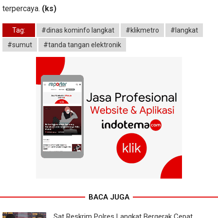
terpercaya.
(ks)
Tag:
#dinas kominfo langkat
#klikmetro
#langkat
#sumut
#tanda tangan elektronik
BACA JUGA
Sat Reskrim Polres Langkat Bergerak Cepat