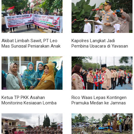
Akibat Limbah Sawit, PT Leo
Kapolres Langkat Jadi
Mas Sunggal Penjarakan Anak
Pembina Upacara di Yayasan
dan Bapak Sintua
Pendidikan Putra Jaya Jabal
Rahman, Berikan Motivasi dan
Edukasi Kamtibmas kepada
Pelajar
Ketua TP PKK Asahan
Rico Waas Lepas Kontingen
Monitoring Kesiapan Lomba
Pramuka Medan ke Jamnas
'Aku Hatinya PKK' di Desa
XII: Jaga Nama Baik Kota,
Persatuan
Bangun Jejaring, Bawa Pulang
Pengalaman