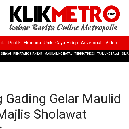
tik
Publik
Ekonomi
Unik
Gaya Hidup
Advetorial
Video
SERGAI
PEMATANG SIANTAR
MANDAILING NATAL
TEBINGTINGGI
TANJUNGBALAI
SIMA
 Gading Gelar Maulid
ajlis Sholawat