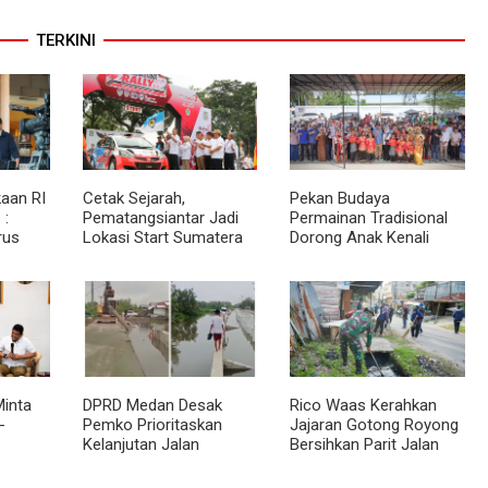
TERKINI
aan RI
Cetak Sejarah,
Pekan Budaya
 :
Pematangsiantar Jadi
Permainan Tradisional
rus
Lokasi Start Sumatera
Dorong Anak Kenali
akat
Utara Rally 2026
Budaya dan Kurangi
an
Ketergantungan Gadget
inta
DPRD Medan Desak
Rico Waas Kerahkan
-
Pemko Prioritaskan
Jajaran Gotong Royong
Kelanjutan Jalan
Bersihkan Parit Jalan
 BKP
Belawan Sicanang yang
Taduan dari
Mangkrak
Sedimentasi Tebal