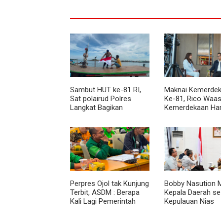
Sambut HUT ke-81 RI,
Maknai Kemerdek
Sat polairud Polres
Ke-81, Rico Waas
Langkat Bagikan
Kemerdekaan Ha
Bendera Merah Putih
Dirasakan Masyar
kepada Nelayan
Lewat Peningkat
Pelayanan Primer
Perpres Ojol tak Kunjung
Bobby Nasution M
Terbit, ASDM : Berapa
Kepala Daerah se
Kali Lagi Pemerintah
Kepulauan Nias
Akan Mengubah Janji?
Percepat Usulan
2027