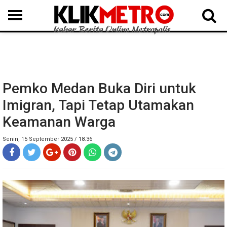
MEDAN
BINJAI
LANGKAT
KARO
DAIRI
SAMOSIR
TAPUT
BATUBARA
DELISERDANG
Pemko Medan Buka Diri untuk
Imigran, Tapi Tetap Utamakan
Keamanan Warga
Senin, 15 September 2025 / 18.36