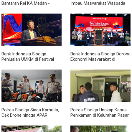
Bantaran Rel KA Medan -
Imbau Masyarakat Waspada
Kualanamu yang Jadi Sarang
Penipuan Penerimaan PPPK
Narkoba, Sita 3 Kg Ganja dan
Sejumlah Paket Sabu
Bank Indonesia Sibolga:
Bank Indonesia Sibolga Dorong
Penjualan UMKM di Festival
Ekonomi Masyarakat di
Tao Toba Joujou Capai 6 Miliar
Festival Tao Toba Jou-jou
2026
Polres Sibolga Siaga Karhutla,
Polres Sibolga Ungkap Kasus
Cek Drone hingga APAR
Penikaman di Kelurahan Pasar
Hadapi Musim Kering
Baru