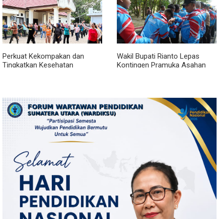
Perkuat Kekompakan dan
Wakil Bupati Rianto Lepas
Tingkatkan Kesehatan
Kontingen Pramuka Asahan
Karyawan, BRI Sibolga Gelar
Menuju Jamnas XII 2026 di
Olahraga Rutin
Cibubur