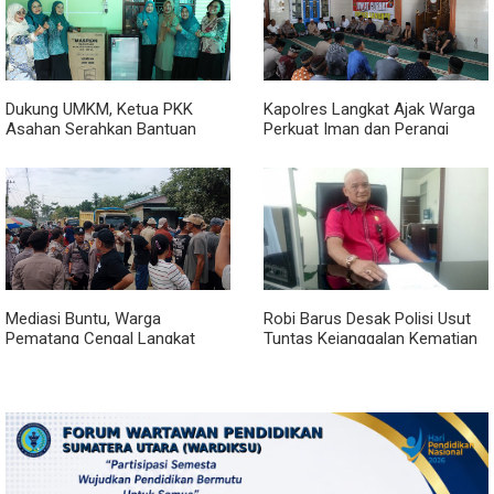
Dukung UMKM, Ketua PKK
Kapolres Langkat Ajak Warga
Asahan Serahkan Bantuan
Perkuat Iman dan Perangi
untuk Poklak Kelurahan
Narkoba Lewat Safari Jumat
Sentang
Curhat
Mediasi Buntu, Warga
Robi Barus Desak Polisi Usut
Pematang Cengal Langkat
Tuntas Kejanggalan Kematian
Tolak Pengaspalan Dicicil
Winda Lorenza di Helvetia,
Minta Otopsi Ulang