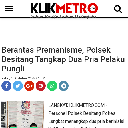
MEDAN
BINJAI
LANGKAT
KARO
DAIRI
SAMOSIR
TAPUT
BATUBARA
DELISERDANG
Berantas Premanisme, Polsek
Besitang Tangkap Dua Pria Pelaku
Pungli
Rabu, 15 Oktober 2025 / 17.31
LANGKAT, KLIKMETRO.COM -
Personel Polsek Besitang Polres
Langkat menangkap dua pria berinisial