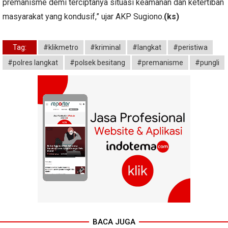
premanisme demi terciptanya situasi keamanan dan ketertiban
masyarakat yang kondusif,” ujar AKP Sugiono.
(ks)
Tag:
#klikmetro
#kriminal
#langkat
#peristiwa
#polres langkat
#polsek besitang
#premanisme
#pungli
BACA JUGA