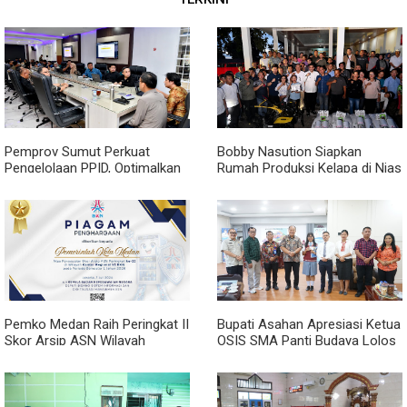
Pemprov Sumut Perkuat
Bobby Nasution Siapkan
Pengelolaan PPID, Optimalkan
Rumah Produksi Kelapa di Nias
Implementasi Permendagri
Utara
Nomor 2 Tahun 2026
Pemko Medan Raih Peringkat II
Bupati Asahan Apresiasi Ketua
Skor Arsip ASN Wilayah
OSIS SMA Panti Budaya Lolos
Kanreg VI BKN
Pelatihan Kepemimpinan
Nasional