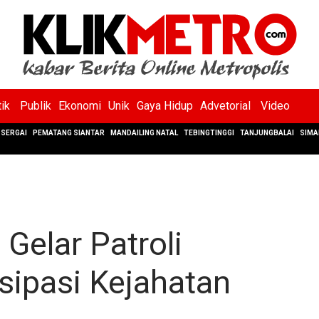
tik
Publik
Ekonomi
Unik
Gaya Hidup
Advetorial
Video
SERGAI
PEMATANG SIANTAR
MANDAILING NATAL
TEBINGTINGGI
TANJUNGBALAI
SIMA
Gelar Patroli
sipasi Kejahatan