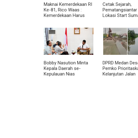
Maknai Kemerdekaan RI
Cetak Sejarah,
Ke-81, Rico Waas :
Pematangsiantar 
Kemerdekaan Harus
Lokasi Start Sum
Dirasakan Masyarakat
Utara Rally 2026
Lewat Peningkatan
Pelayanan Primer
Bobby Nasution Minta
DPRD Medan Des
Kepala Daerah se-
Pemko Prioritask
Kepulauan Nias
Kelanjutan Jalan
Percepat Usulan BKP
Belawan Sicanan
2027
Mangkrak