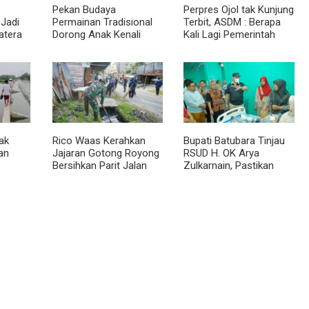
Pekan Budaya
Perpres Ojol tak Kunjung
Jadi
Permainan Tradisional
Terbit, ASDM : Berapa
atera
Dorong Anak Kenali
Kali Lagi Pemerintah
Budaya dan Kurangi
Akan Mengubah Janji?
Ketergantungan Gadget
ak
Rico Waas Kerahkan
Bupati Batubara Tinjau
an
Jajaran Gotong Royong
RSUD H. OK Arya
Bersihkan Parit Jalan
Zulkarnain, Pastikan
g yang
Taduan dari
Pelayanan Kesehatan
Sedimentasi Tebal
Masyarakat Terus
Ditingkatkan