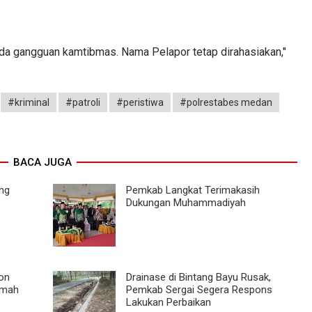
a ada gangguan kamtibmas. Nama Pelapor tetap dirahasiakan,"
#kriminal
#patroli
#peristiwa
#polrestabes medan
BACA JUGA
ng
Pemkab Langkat Terimakasih
Dukungan Muhammadiyah
ion
Drainase di Bintang Bayu Rusak,
umah
Pemkab Sergai Segera Respons
Lakukan Perbaikan