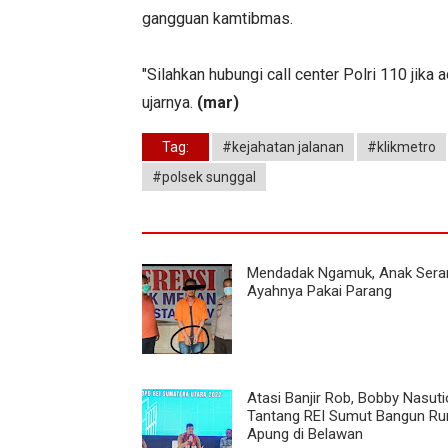
gangguan kamtibmas.
"Silahkan hubungi call center Polri 110 jik
ujarnya.
(mar)
Tag:
#kejahatan jalanan
#klikmetro
#polsek sunggal
Mendadak Ngamuk, Anak Sera
Ayahnya Pakai Parang
Atasi Banjir Rob, Bobby Nasut
Tantang REI Sumut Bangun R
Apung di Belawan