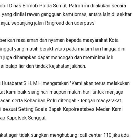
bil Dinas Brimob Polda Sumut, Patroli ini dilakukan secara
yang dinilai rawan gangguan kamtibmas, antara lain di sekitar
injai, sepanjang jalan Ringroad dan uderpass
emberikan rasa aman dan nyaman kepada masyarakat Kota
gal yang masih beraktivitas pada malam hari hingga dini
ngan juga diharapkan dapat mencegah dan meminimalisir
 balap liar dan tindak kejahatan jalanan.
Hutabarat.S.H, M.H mengatakan "Kami akan terus melakukan
t kami baik siang hari maupun malam hari, untuk menjaga
an serta Kehadiran Polri ditengah - tengah masyarakat
tai sesuai Setting Goals Bapak Kapolrestabes Medan Kami
cap Kapolsek Sunggal.
t agar tidak sungkan menghubungi call center 110 jika ada