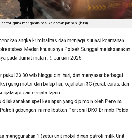
troli guna mengantisipasi kejahatan jalanan. (ft-ist)
ekan angka kriminalitas dan menjaga situasi keamanan
 Polrestabes Medan khususnya Polsek Sunggal melaksanakan
nya pada Jumat malam, 9 Januari 2026.
tar pukul 23.30 wib hingga dini hari, dan menyasar berbagai
i geng motor dan balap liar, kejahatan 3C (curat, curas, dan
enjata api dan senjata tajam.
lu dilaksanakan apel kesiapan yang dipimpin oleh Perwira
Patroli gabungan ini melibatkan Personil BKO Brimob Polda
s menggunakan 1 (satu) unit mobil dinas patroli milik Unit