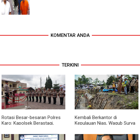
KOMENTAR ANDA
TERKINI
Rotasi Besar-besaran Polres
Kembali Berkantor di
Karo: Kapolsek Berastagi,
Kepulauan Nias, Wagub Surya
Tigapanah, Hingga Munte
Pastikan Pembangunan
Berganti Wajah
Pemprov Sumut Berjalan