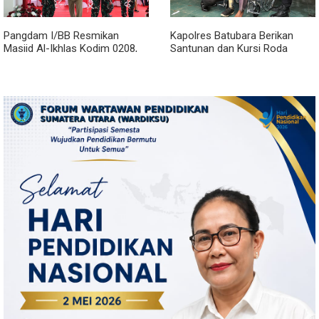
Pangdam I/BB Resmikan
Kapolres Batubara Berikan
Masjid Al-Ikhlas Kodim 0208,
Santunan dan Kursi Roda
Bupati Asahan Harapkan
kepada Warga Penyandang
Sinergitas Makin Kuat
Disabilitas