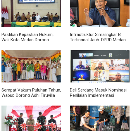
Sesuai Rencana
Pastikan Kepastian Hukum,
Infrastruktur Simalingkar B
Wali Kota Medan Dorong
Tertinggal Jauh, DPRD Medan
Pencabutan Perda Lembaga
Desak Pemko Beri Perhatian
Kemasyarakatan
Khusus
Sempat Vakum Puluhan Tahun,
Deli Serdang Masuk Nominasi
Wabup Dorong Adhi Tiruvilla
Penilaian Implementasi
Maha Puja Terus Hidup
Program 3 Juta Rumah
Regional Sumatera