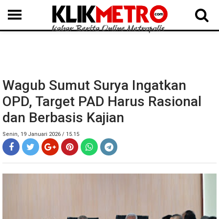
MEDAN
BINJAI
LANGKAT
KARO
DAIRI
SAMOSIR
TAPUT
BATUBARA
DELISERDANG
Wagub Sumut Surya Ingatkan
OPD, Target PAD Harus Rasional
dan Berbasis Kajian
Senin, 19 Januari 2026 / 15.15