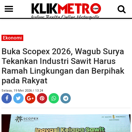
MEDAN
BINJAI
LANGKAT
KARO
DAIRI
SAMOSIR
TAPUT
BATUBARA
DELISERDANG
Ekonomi
Buka Scopex 2026, Wagub Surya
Tekankan Industri Sawit Harus
Ramah Lingkungan dan Berpihak
pada Rakyat
Selasa, 19 Mei 2026 / 13.24