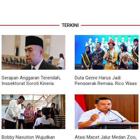
TERKINI
Serapan Anggaran Terendah,
Duta Genre Harus Jadi
Inspektorat Soroti Kinerja
Penggerak Remaja, Rico Waas:
Kadis Perkimcikataru Medan
Jangan Hanya Aktif Saat Ada
Acara
Bobby Nasution Wujudkan
Atasi Macet Jalur Medan Zoo,