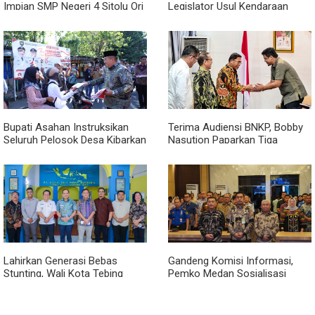
Impian SMP Negeri 4 Sitolu Ori
Legislator Usul Kendaraan
Miliki Gedung Permanen
Dialihkan Tembus ke Jalur
Royal Sumatera
Bupati Asahan Instruksikan
Terima Audiensi BNKP, Bobby
Seluruh Pelosok Desa Kibarkan
Nasution Paparkan Tiga
Merah Putih Selama Agustus
Prioritas Pembangunan
Kepulauan Nias
Lahirkan Generasi Bebas
Gandeng Komisi Informasi,
Stunting, Wali Kota Tebing
Pemko Medan Sosialisasi
Tinggi Dorong Optimalisasi
Permendagri No. 2 Tahun 2026
SP3 Catin