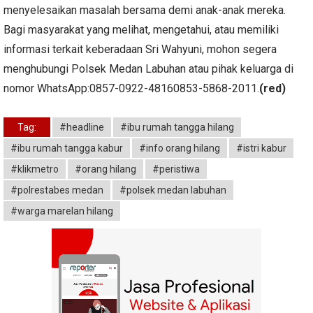
menyelesaikan masalah bersama demi anak-anak mereka.
Bagi masyarakat yang melihat, mengetahui, atau memiliki
informasi terkait keberadaan Sri Wahyuni, mohon segera
menghubungi Polsek Medan Labuhan atau pihak keluarga di
nomor WhatsApp:0857-0922-48160853-5868-2011.
(red)
Tag:
#headline
#ibu rumah tangga hilang
#ibu rumah tangga kabur
#info orang hilang
#istri kabur
#klikmetro
#orang hilang
#peristiwa
#polrestabes medan
#polsek medan labuhan
#warga marelan hilang