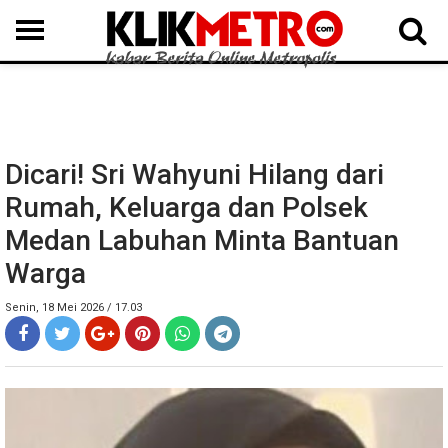
MEDAN
BINJAI
LANGKAT
KARO
DAIRI
SAMOSIR
TAPUT
BATUBARA
DELISERDANG
Dicari! Sri Wahyuni Hilang dari
Rumah, Keluarga dan Polsek
Medan Labuhan Minta Bantuan
Warga
Senin, 18 Mei 2026 / 17.03