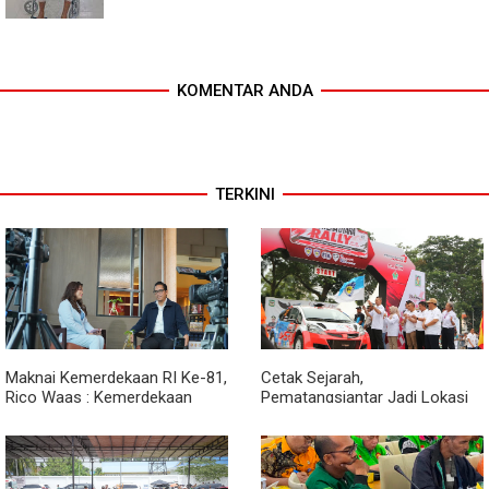
KOMENTAR ANDA
TERKINI
Maknai Kemerdekaan RI Ke-81,
Cetak Sejarah,
Rico Waas : Kemerdekaan
Pematangsiantar Jadi Lokasi
Harus Dirasakan Masyarakat
Start Sumatera Utara Rally
Lewat Peningkatan Pelayanan
2026
Primer