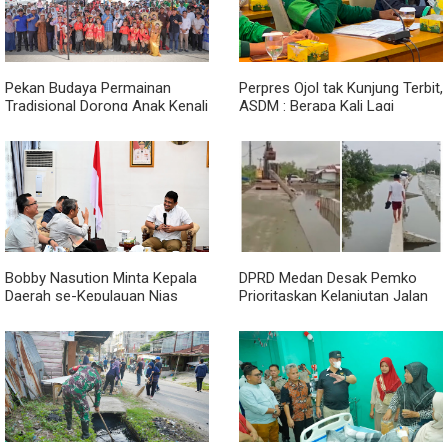
Pekan Budaya Permainan
Perpres Ojol tak Kunjung Terbit,
Tradisional Dorong Anak Kenali
ASDM : Berapa Kali Lagi
Budaya dan Kurangi
Pemerintah Akan Mengubah
Ketergantungan Gadget
Janji?
Bobby Nasution Minta Kepala
DPRD Medan Desak Pemko
Daerah se-Kepulauan Nias
Prioritaskan Kelanjutan Jalan
Percepat Usulan BKP 2027
Belawan Sicanang yang
Mangkrak