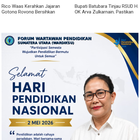
Rico Waas Kerahkan Jajaran
Bupati Batubara Tinjau RSUD H.
Gotong Royong Bersihkan
OK Arya Zulkarnain, Pastikan
Parit Jalan Taduan dari
Pelayanan Kesehatan
Sedimentasi Tebal
Masyarakat Terus Ditingkatkan