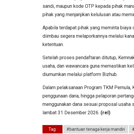
sandi, maupun kode OTP kepada pihak mana 
pihak yang menjanjikan kelulusan atau memi
Apabila terdapat pihak yang meminta bia
diimbau segera melaporkannya melalui kana
ketentuan.
Setelah proses pendaftaran ditutup, Kemnak
usaha, dan wawancara guna memastikan kela
diumumkan melalui platform Bizhub.
Dalam pelaksanaan Program TKM Pemula, K
penggunaan dana, hingga pelaporan pertang
menggunakan dana sesuai proposal usaha s
lambat 31 Desember 2026.
(rel)
Tag:
#bantuan tenaga kerja mandiri
#