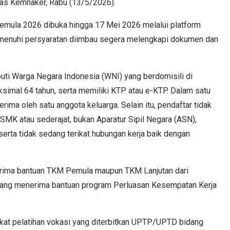
mas Kemnaker, Rabu (13/5/2026).
emula 2026 dibuka hingga 17 Mei 2026 melalui platform
menuhi persyaratan diimbau segera melengkapi dokumen dan
uti Warga Negara Indonesia (WNI) yang berdomisili di
ksimal 64 tahun, serta memiliki KTP atau e-KTP. Dalam satu
erima oleh satu anggota keluarga. Selain itu, pendaftar tidak
K atau sederajat, bukan Aparatur Sipil Negara (ASN),
erta tidak sedang terikat hubungan kerja baik dengan
erima bantuan TKM Pemula maupun TKM Lanjutan dari
dang menerima bantuan program Perluasan Kesempatan Kerja
ifikat pelatihan vokasi yang diterbitkan UPTP/UPTD bidang