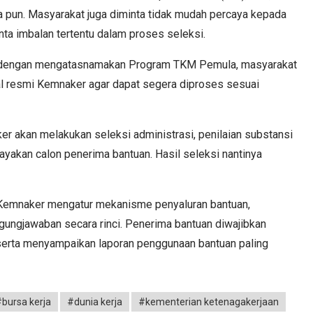
pun. Masyarakat juga diminta tidak mudah percaya kepada
nta imbalan tertentu dalam proses seleksi.
ya dengan mengatasnamakan Program TKM Pemula, masyarakat
l resmi Kemnaker agar dapat segera diproses sesuai
er akan melakukan seleksi administrasi, penilaian substansi
yakan calon penerima bantuan. Hasil seleksi nantinya
emnaker mengatur mekanisme penyaluran bantuan,
gungjawaban secara rinci. Penerima bantuan diwajibkan
erta menyampaikan laporan penggunaan bantuan paling
bursa kerja
#dunia kerja
#kementerian ketenagakerjaan