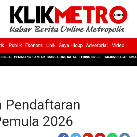
tik
Publik
Ekonomi
Unik
Gaya Hidup
Advetorial
Video
SERGAI
PEMATANG SIANTAR
MANDAILING NATAL
TEBINGTINGGI
TANJUNGBALAI
SIMA
 Pendaftaran
Pemula 2026