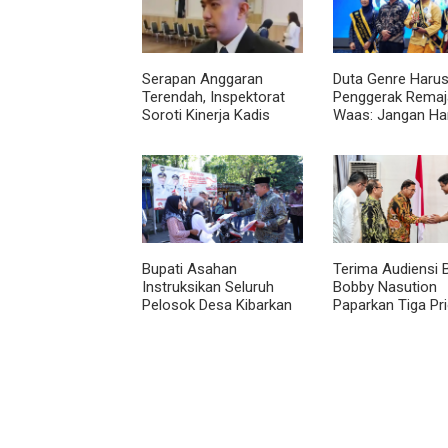
Serapan Anggaran
Duta Genre Harus
Terendah, Inspektorat
Penggerak Remaja
Soroti Kinerja Kadis
Waas: Jangan Ha
Perkimcikataru Medan
Aktif Saat Ada A
Bupati Asahan
Terima Audiensi 
Instruksikan Seluruh
Bobby Nasution
Pelosok Desa Kibarkan
Paparkan Tiga Pri
Merah Putih Selama
Pembangunan
Agustus
Kepulauan Nias