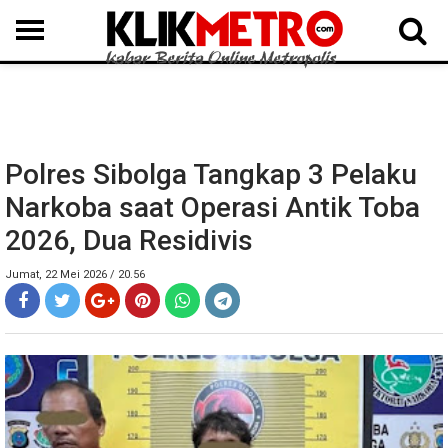
MEDAN
BINJAI
LANGKAT
KARO
DAIRI
SAMOSIR
TAPUT
BATUBARA
DELISERDANG
Polres Sibolga Tangkap 3 Pelaku
Narkoba saat Operasi Antik Toba
2026, Dua Residivis
Jumat, 22 Mei 2026 / 20.56