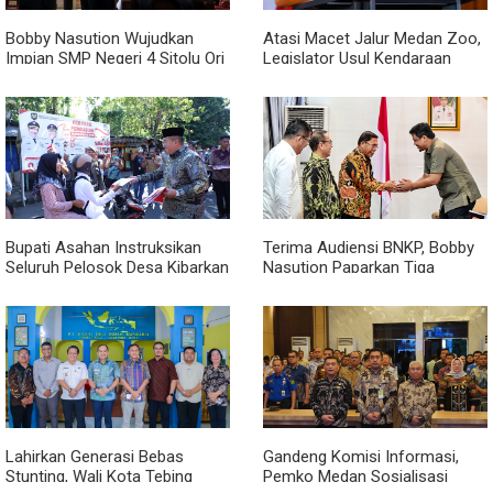
Bobby Nasution Wujudkan
Atasi Macet Jalur Medan Zoo,
Impian SMP Negeri 4 Sitolu Ori
Legislator Usul Kendaraan
Miliki Gedung Permanen
Dialihkan Tembus ke Jalur
Royal Sumatera
Bupati Asahan Instruksikan
Terima Audiensi BNKP, Bobby
Seluruh Pelosok Desa Kibarkan
Nasution Paparkan Tiga
Merah Putih Selama Agustus
Prioritas Pembangunan
Kepulauan Nias
Lahirkan Generasi Bebas
Gandeng Komisi Informasi,
Stunting, Wali Kota Tebing
Pemko Medan Sosialisasi