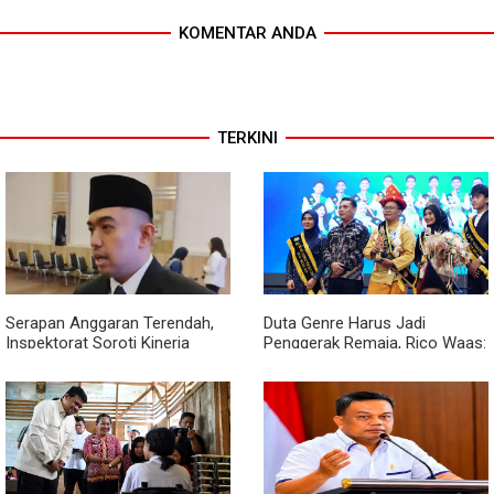
KOMENTAR ANDA
TERKINI
Serapan Anggaran Terendah,
Duta Genre Harus Jadi
Inspektorat Soroti Kinerja
Penggerak Remaja, Rico Waas:
Kadis Perkimcikataru Medan
Jangan Hanya Aktif Saat Ada
Acara