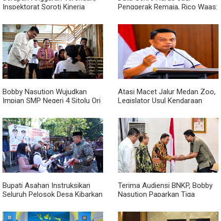
Inspektorat Soroti Kinerja
Penggerak Remaja, Rico Waas:
Kadis Perkimcikataru Medan
Jangan Hanya Aktif Saat Ada
Acara
Bobby Nasution Wujudkan
Atasi Macet Jalur Medan Zoo,
Impian SMP Negeri 4 Sitolu Ori
Legislator Usul Kendaraan
Miliki Gedung Permanen
Dialihkan Tembus ke Jalur
Royal Sumatera
Bupati Asahan Instruksikan
Terima Audiensi BNKP, Bobby
Seluruh Pelosok Desa Kibarkan
Nasution Paparkan Tiga
Merah Putih Selama Agustus
Prioritas Pembangunan
Kepulauan Nias