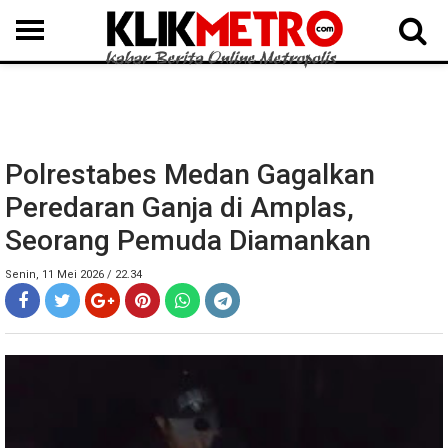
MEDAN
BINJAI
LANGKAT
KARO
DAIRI
SAMOSIR
TAPUT
BATUBARA
DELISERDANG
Polrestabes Medan Gagalkan
Peredaran Ganja di Amplas,
Seorang Pemuda Diamankan
Senin, 11 Mei 2026 / 22.34