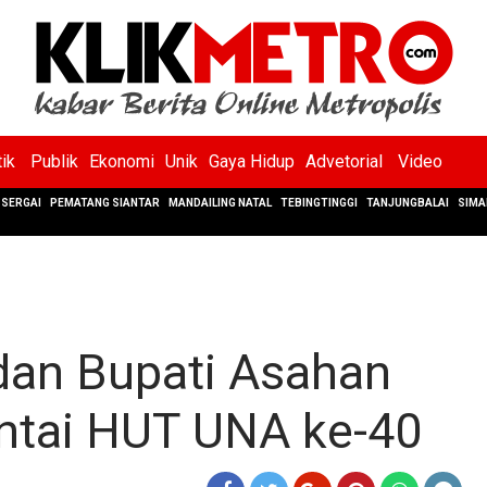
tik
Publik
Ekonomi
Unik
Gaya Hidup
Advetorial
Video
SERGAI
PEMATANG SIANTAR
MANDAILING NATAL
TEBINGTINGGI
TANJUNGBALAI
SIMA
an Bupati Asahan
antai HUT UNA ke-40