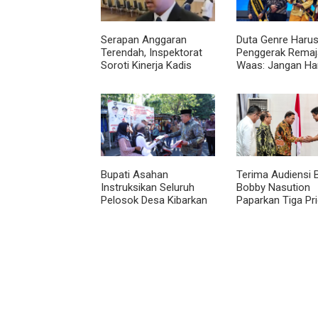
Serapan Anggaran
Duta Genre Harus
Terendah, Inspektorat
Penggerak Remaja
Soroti Kinerja Kadis
Waas: Jangan Ha
Perkimcikataru Medan
Aktif Saat Ada A
Bupati Asahan
Terima Audiensi 
Instruksikan Seluruh
Bobby Nasution
Pelosok Desa Kibarkan
Paparkan Tiga Pri
Merah Putih Selama
Pembangunan
Agustus
Kepulauan Nias