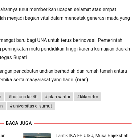
 arahannya turut memberikan ucapan selamat atas empat
lah menjadi bagian vital dalam mencetak generasi muda yang
mangat baru bagi UNA untuk terus berinovasi. Pemerintah
eningkatan mutu pendidikan tinggi karena kemajuan daerah
tegas Bupati.
 dengan pencabutan undian berhadiah dan ramah tamah antara
emika serta masyarakat yang hadir.
(mar)
n
#hut una ke 40
#jalan santai
#klikmetro
an
#universitas di sumut
BACA JUGA
han
Lantik IKA FP UISU, Musa Rajekshah