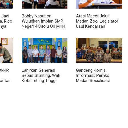
 Jadi
Bobby Nasution
Atasi Macet Jalur
, Rico
Wujudkan Impian SMP
Medan Zoo, Legislator
nya
Negeri 4 Sitolu Ori Miliki
Usul Kendaraan
cara
Gedung Permanen
Dialihkan Tembus ke
Jalur Royal Sumatera
BNKP,
Lahirkan Generasi
Gandeng Komisi
Bebas Stunting, Wali
Informasi, Pemko
oritas
Kota Tebing Tinggi
Medan Sosialisasi
Dorong Optimalisasi
Permendagri No. 2
SP3 Catin
Tahun 2026