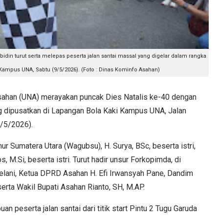
idin turut serta melepas peserta jalan santai massal yang digelar dalam rangka
Kampus UNA, Sabtu (9/5/2026). (Foto : Dinas Kominfo Asahan)
han (UNA) merayakan puncak Dies Natalis ke-40 dengan
ng dipusatkan di Lapangan Bola Kaki Kampus UNA, Jalan
9/5/2026).
nur Sumatera Utara (Wagubsu), H. Surya, BSc, beserta istri,
s, M.Si, beserta istri. Turut hadir unsur Forkopimda, di
lani, Ketua DPRD Asahan H. Efi Irwansyah Pane, Dandim
erta Wakil Bupati Asahan Rianto, SH, M.AP.
 peserta jalan santai dari titik start Pintu 2 Tugu Garuda