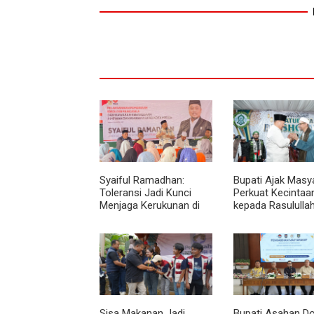
Syaiful Ramadhan:
Bupati Ajak Masy
Toleransi Jadi Kunci
Perkuat Kecintaa
Menjaga Kerukunan di
kepada Rasululla
Tengah Keberagaman
melalui Batubara
Kota Medan
Bersholawat
Sisa Makanan Jadi
Bupati Asahan D