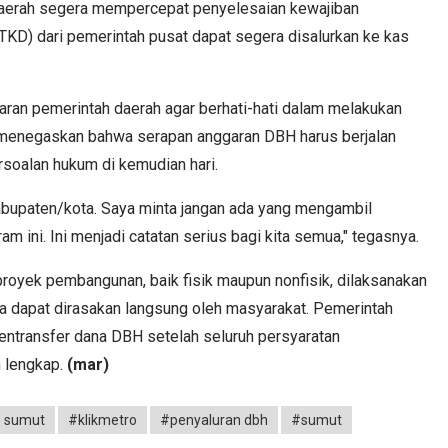
 daerah segera mempercepat penyelesaian kewajiban
(TKD) dari pemerintah pusat dapat segera disalurkan ke kas
jaran pemerintah daerah agar berhati-hati dalam melakukan
 menegaskan bahwa serapan anggaran DBH harus berjalan
soalan hukum di kemudian hari.
kabupaten/kota. Saya minta jangan ada yang mengambil
m ini. Ini menjadi catatan serius bagi kita semua," tegasnya.
proyek pembangunan, baik fisik maupun nonfisik, dilaksanakan
a dapat dirasakan langsung oleh masyarakat. Pemerintah
ntransfer dana DBH setelah seluruh persyaratan
n lengkap.
(mar)
o sumut
#klikmetro
#penyaluran dbh
#sumut