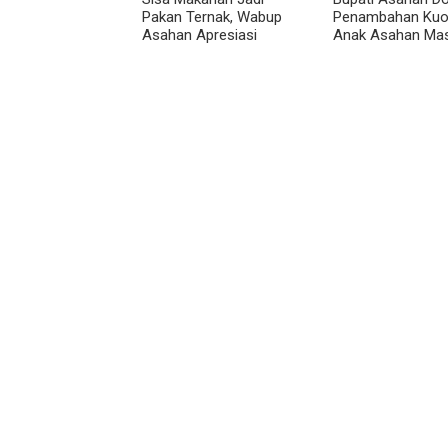
Pakan Ternak, Wabup
Penambahan Kuo
Asahan Apresiasi
Anak Asahan Ma
Inovasi KKN UGM
IPDN