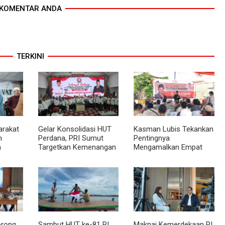
KOMENTAR ANDA
TERKINI
arakat
Gelar Konsolidasi HUT
Kasman Lubis Tekankan
n
Perdana, PRI Sumut
Pentingnya
h
Targetkan Kemenangan
Mengamalkan Empat
di Pemilu 2029
Pilar Berbangsa dan
Bernegara Dalam
Kehidupan
orong
Sambut HUT ke-81 RI,
Maknai Kemerdekaan RI