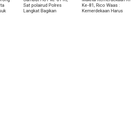
ta
Sat polairud Polres
Ke-81, Rico Waas :
suk
Langkat Bagikan
Kemerdekaan Harus
Bendera Merah Putih
Dirasakan Masyarakat
kepada Nelayan
Lewat Peningkatan
Pelayanan Primer