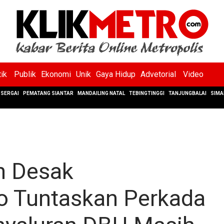
tik
Publik
Ekonomi
Unik
Gaya Hidup
Advetorial
Video
SERGAI
PEMATANG SIANTAR
MANDAILING NATAL
TEBINGTINGGI
TANJUNGBALAI
SIMA
n Desak
 Tuntaskan Perkada