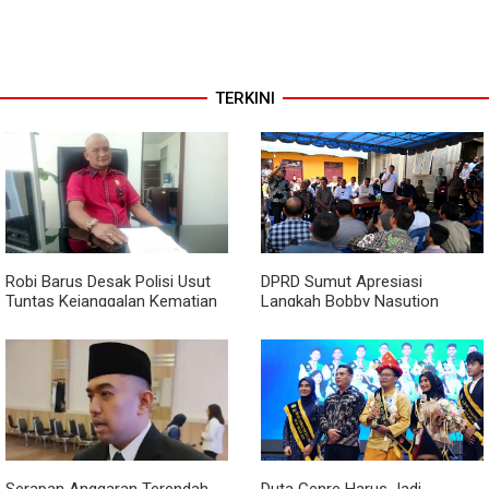
TERKINI
Robi Barus Desak Polisi Usut
DPRD Sumut Apresiasi
Tuntas Kejanggalan Kematian
Langkah Bobby Nasution
Winda Lorenza di Helvetia,
Berkantor di Kepulauan Nias,
Minta Otopsi Ulang
Dinilai Percepat Pembangunan