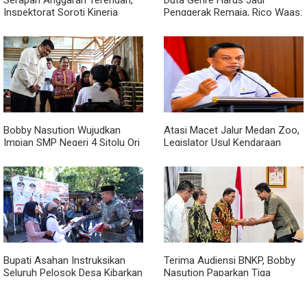
Serapan Anggaran Terendah,
Duta Genre Harus Jadi
Inspektorat Soroti Kinerja
Penggerak Remaja, Rico Waas:
Kadis Perkimcikataru Medan
Jangan Hanya Aktif Saat Ada
Acara
Bobby Nasution Wujudkan
Atasi Macet Jalur Medan Zoo,
Impian SMP Negeri 4 Sitolu Ori
Legislator Usul Kendaraan
Miliki Gedung Permanen
Dialihkan Tembus ke Jalur
Royal Sumatera
Bupati Asahan Instruksikan
Terima Audiensi BNKP, Bobby
Seluruh Pelosok Desa Kibarkan
Nasution Paparkan Tiga
Merah Putih Selama Agustus
Prioritas Pembangunan
Kepulauan Nias