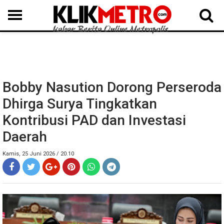
MEDAN
BINJAI
LANGKAT
KARO
DAIRI
SAMOSIR
TAPUT
BATUBARA
DELISERDANG
Bobby Nasution Dorong Perseroda
Dhirga Surya Tingkatkan
Kontribusi PAD dan Investasi
Daerah
Kamis, 25 Juni 2026 / 20.10